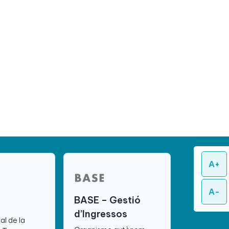
A+
A-
BASE – Gestió
d’Ingressos
ial de la