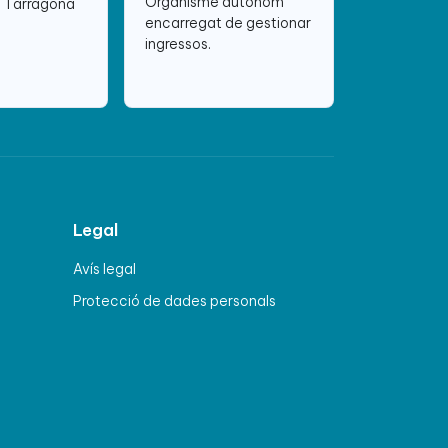
Organisme autònom
e Tarragona
encarregat de gestionar
ingressos.
Legal
Avís legal
Protecció de dades personals