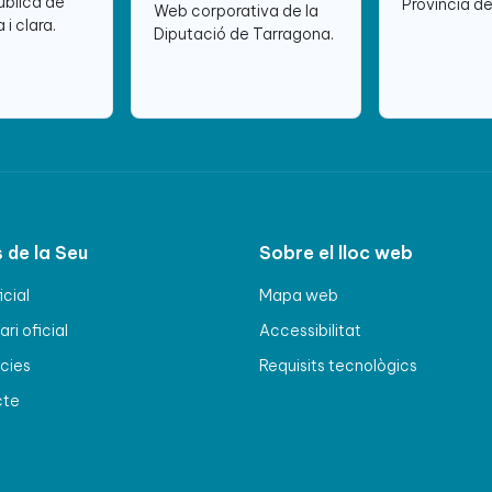
ública de
Província d
Web corporativa de la
 i clara.
Diputació de Tarragona.
 de la Seu
Sobre el lloc web
icial
Mapa web
ri oficial
Accessibilitat
cies
Requisits tecnològics
cte