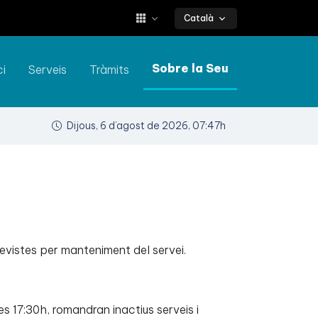
Català
Sobre la Seu
ci
Serveis
Tràmits
Dijous, 6 d’agost de 2026, 07:47h
revistes per manteniment del servei.
s 17:30h, romandran inactius serveis i