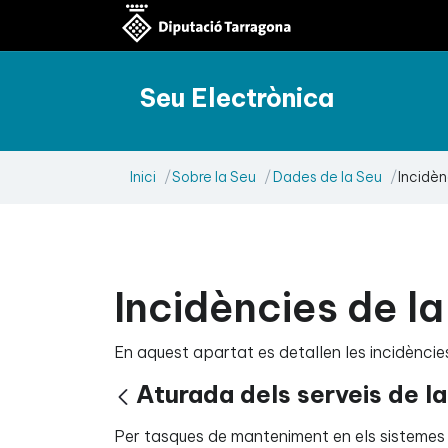
Seu Electrònica
Inici
Sobre la Seu
Dades de la Seu
Incidèn
Incidències de l
En aquest apartat es detallen les incidències
Aturada dels serveis de l
Vés enrere
Per tasques de manteniment en els sistemes in