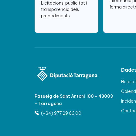
Informació p
Licitacions, publicitat i
forma directa
transparència dels
procediments.
Dades
Hora of
Calenda
Passeig de Sant Antoni 100 - 43003
Incidèn
- Tarragona
Conta
(+34) 977 29 66 00