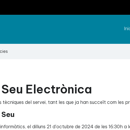
Ini
cies
a Seu Electrònica
 tècniques del servei, tant les que ja han succeït com les p
a Seu
formàtics, el dilluns 21 d'octubre de 2024 de les 16:30h a le