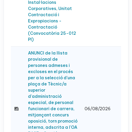
Instal·lacions
Corporatives, Unitat
Contractació i
Expropiacions -
Contractació
(Convocatòria 25-012
PI)
ANUNCI de la llista
provisional de
persones admeses i
excloses en el procés
per a la selecció d'una
plaça de Tècnic/a
superior
d'administració
especial, de personal
funcionari de carrera,
06/08/2026
mitjançant concurs
oposició, torn promoció
interna, adscrita a l'OA