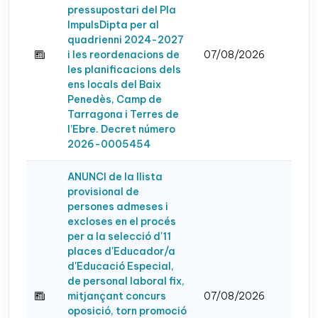
pressupostari del Pla
ImpulsDipta per al
quadrienni 2024-2027
i les reordenacions de
07/08/2026
les planificacions dels
ens locals del Baix
Penedès, Camp de
Tarragona i Terres de
l’Ebre. Decret número
2026-0005454
ANUNCI de la llista
provisional de
persones admeses i
excloses en el procés
per a la selecció d'11
places d'Educador/a
d'Educació Especial,
de personal laboral fix,
mitjançant concurs
07/08/2026
oposició, torn promoció