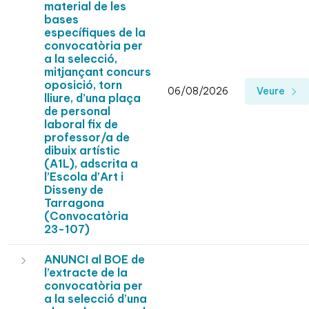
material de les
bases
específiques de la
convocatòria per
a la selecció,
mitjançant concurs
oposició, torn
06/08/2026
Veure
lliure, d’una plaça
de personal
laboral fix de
professor/a de
dibuix artístic
(A1L), adscrita a
l’Escola d’Art i
Disseny de
Tarragona
(Convocatòria
23-107)
ANUNCI al BOE de
l’extracte de la
convocatòria per
a la selecció d’una