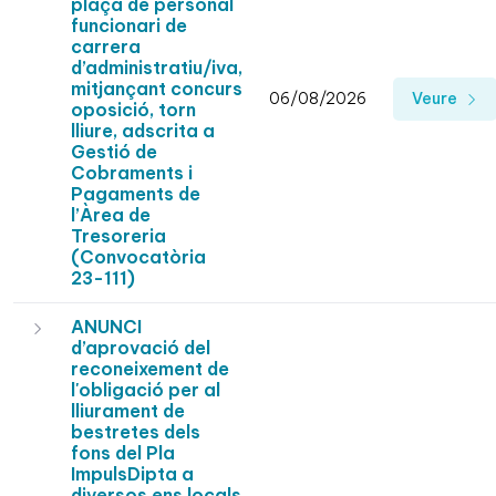
plaça de personal
funcionari de
carrera
d’administratiu/iva,
mitjançant concurs
06/08/2026
Veure
oposició, torn
lliure, adscrita a
Gestió de
Cobraments i
Pagaments de
l’Àrea de
Tresoreria
(Convocatòria
23-111)
ANUNCI
d’aprovació del
reconeixement de
l'obligació per al
lliurament de
bestretes dels
fons del Pla
ImpulsDipta a
diversos ens locals