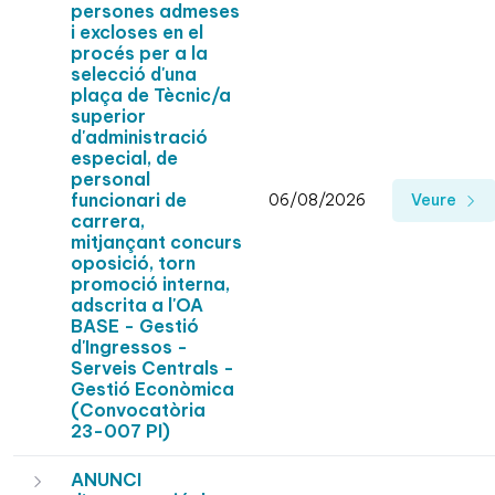
persones admeses
i excloses en el
procés per a la
selecció d'una
plaça de Tècnic/a
superior
d'administració
especial, de
personal
funcionari de
06/08/2026
Veure
carrera,
mitjançant concurs
oposició, torn
promoció interna,
adscrita a l'OA
BASE - Gestió
d'Ingressos -
Serveis Centrals -
Gestió Econòmica
(Convocatòria
23-007 PI)
ANUNCI