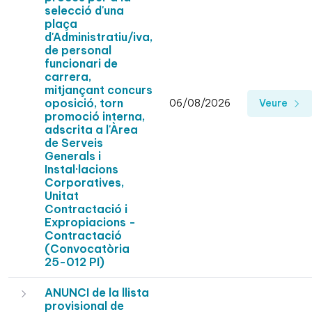
selecció d'una
plaça
d'Administratiu/iva,
de personal
funcionari de
carrera,
mitjançant concurs
oposició, torn
06/08/2026
Veure
promoció interna,
adscrita a l'Àrea
de Serveis
Generals i
Instal·lacions
Corporatives,
Unitat
Contractació i
Expropiacions -
Contractació
(Convocatòria
25-012 PI)
ANUNCI de la llista
provisional de