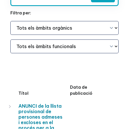
Filtra per:
Àmbit Funcional
Àmbit Funcional
Data de
Títol
publicació
ANUNCI de la llista
provisional de
persones admeses
i excloses en el
procés per a la