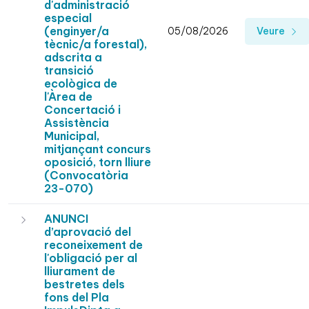
d'administració
especial
(enginyer/a
05/08/2026
Veure
tècnic/a forestal),
adscrita a
transició
ecològica de
l'Àrea de
Concertació i
Assistència
Municipal,
mitjançant concurs
oposició, torn lliure
(Convocatòria
23-070)
ANUNCI
d’aprovació del
reconeixement de
l'obligació per al
lliurament de
bestretes dels
fons del Pla