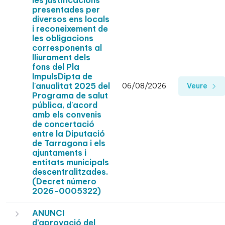
les justificacions
presentades per
diversos ens locals
i reconeixement de
les obligacions
corresponents al
lliurament dels
fons del Pla
ImpulsDipta de
l'anualitat 2025 del
06/08/2026
Veure
Programa de salut
pública, d'acord
amb els convenis
de concertació
entre la Diputació
de Tarragona i els
ajuntaments i
entitats municipals
descentralitzades.
(Decret número
2026-0005322)
ANUNCI
d’aprovació del