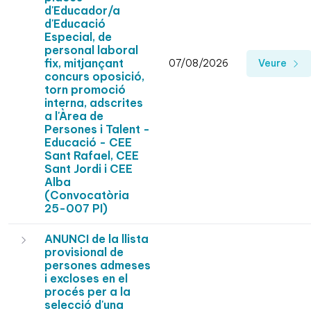
d'Educador/a
d'Educació
Especial, de
personal laboral
fix, mitjançant
07/08/2026
Veure
concurs oposició,
torn promoció
interna, adscrites
a l'Àrea de
Persones i Talent -
Educació - CEE
Sant Rafael, CEE
Sant Jordi i CEE
Alba
(Convocatòria
25-007 PI)
ANUNCI de la llista
provisional de
persones admeses
i excloses en el
procés per a la
selecció d'una