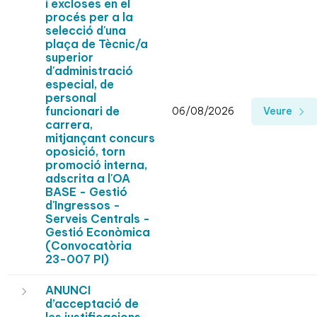
i excloses en el
procés per a la
selecció d'una
plaça de Tècnic/a
superior
d'administració
especial, de
personal
funcionari de
06/08/2026
Veure
carrera,
mitjançant concurs
oposició, torn
promoció interna,
adscrita a l'OA
BASE - Gestió
d'Ingressos -
Serveis Centrals -
Gestió Econòmica
(Convocatòria
23-007 PI)
ANUNCI
d’acceptació de