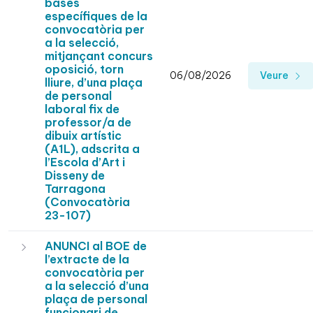
bases
específiques de la
convocatòria per
a la selecció,
mitjançant concurs
oposició, torn
06/08/2026
Veure
lliure, d’una plaça
de personal
laboral fix de
professor/a de
dibuix artístic
(A1L), adscrita a
l’Escola d’Art i
Disseny de
Tarragona
(Convocatòria
23-107)
ANUNCI al BOE de
l’extracte de la
convocatòria per
a la selecció d’una
plaça de personal
funcionari de