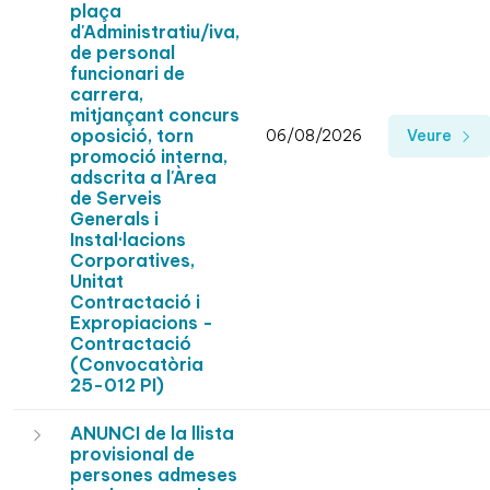
plaça
d'Administratiu/iva,
de personal
funcionari de
carrera,
mitjançant concurs
oposició, torn
06/08/2026
Veure
promoció interna,
adscrita a l'Àrea
de Serveis
Generals i
Instal·lacions
Corporatives,
Unitat
Contractació i
Expropiacions -
Contractació
(Convocatòria
25-012 PI)
ANUNCI de la llista
provisional de
persones admeses