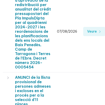
d'aprovació de la
redistribució per
anualitat del crèdit
pressupostari del
Pla ImpulsDipta
per al quadrienni
2024-2027 i les
reordenacions de
07/08/2026
Veure
les planificacions
dels ens locals del
Baix Penedès,
Camp de
Tarragona i Terres
de l’Ebre. Decret
número 2026-
0005454
ANUNCI de la llista
provisional de
persones admeses
i excloses en el
procés per a la
selecció d'11
places