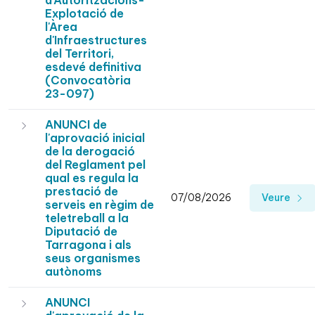
d'Autoritzacións-
Explotació de
l'Àrea
d'Infraestructures
del Territori,
esdevé definitiva
(Convocatòria
23-097)
ANUNCI de
l'aprovació inicial
de la derogació
del Reglament pel
qual es regula la
prestació de
07/08/2026
Veure
serveis en règim de
teletreball a la
Diputació de
Tarragona i als
seus organismes
autònoms
ANUNCI