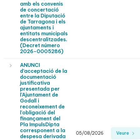
amb els convenis
de concertació
entre la Diputació
de Tarragona i els
ajuntaments i
entitats municipals
descentralitzades.
(Decret número
2026-0005286)
ANUNCI
d’acceptació de la
documentació
justificativa
presentada per
l'Ajuntament de
Godall i
reconeixement de
l'obligació del
finançament del
Pla ImpulsDipta
corresponent a la
05/08/2026
Veure
despesa derivada