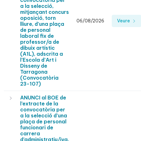
convocatòria per
a la selecció,
mitjançant concurs
oposició, torn
06/08/2026
Veure
lliure, d’una plaça
de personal
laboral fix de
professor/a de
dibuix artístic
(A1L), adscrita a
l’Escola d’Art i
Disseny de
Tarragona
(Convocatòria
23-107)
ANUNCI al BOE de
l’extracte de la
convocatòria per
a la selecció d’una
plaça de personal
funcionari de
carrera
d’administratiu/iva,