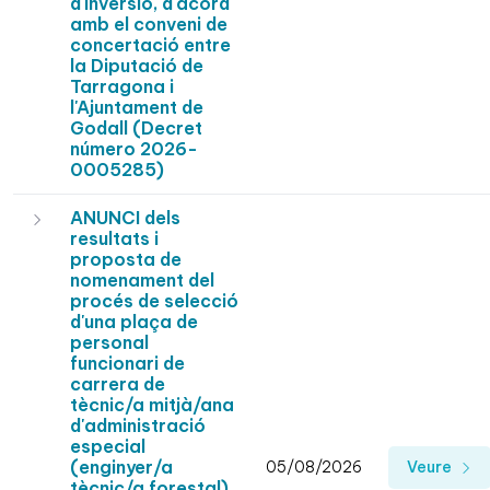
d'inversió, d'acord
amb el conveni de
concertació entre
la Diputació de
Tarragona i
l'Ajuntament de
Godall (Decret
número 2026-
0005285)
ANUNCI dels
resultats i
proposta de
nomenament del
procés de selecció
d'una plaça de
personal
funcionari de
carrera de
tècnic/a mitjà/ana
d'administració
especial
(enginyer/a
05/08/2026
Veure
tècnic/a forestal),