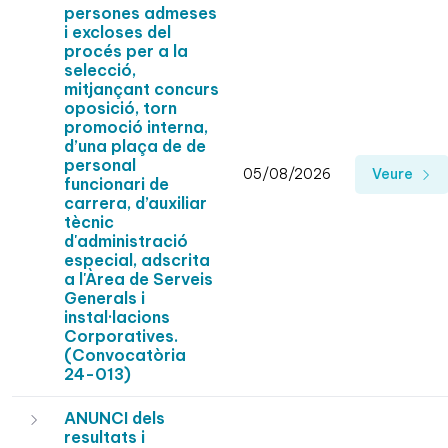
persones admeses
i excloses del
procés per a la
selecció,
mitjançant concurs
oposició, torn
promoció interna,
d’una plaça de de
personal
05/08/2026
Veure
funcionari de
carrera, d’auxiliar
tècnic
d'administració
especial, adscrita
a l'Àrea de Serveis
Generals i
instal·lacions
Corporatives.
(Convocatòria
24-013)
ANUNCI dels
resultats i