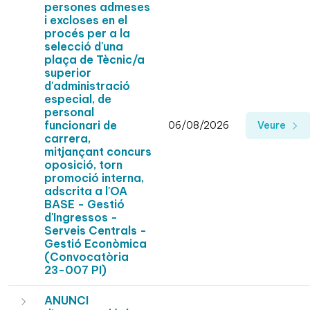
persones admeses
i excloses en el
procés per a la
selecció d'una
plaça de Tècnic/a
superior
d'administració
especial, de
personal
funcionari de
06/08/2026
Veure
carrera,
mitjançant concurs
oposició, torn
promoció interna,
adscrita a l'OA
BASE - Gestió
d'Ingressos -
Serveis Centrals -
Gestió Econòmica
(Convocatòria
23-007 PI)
ANUNCI