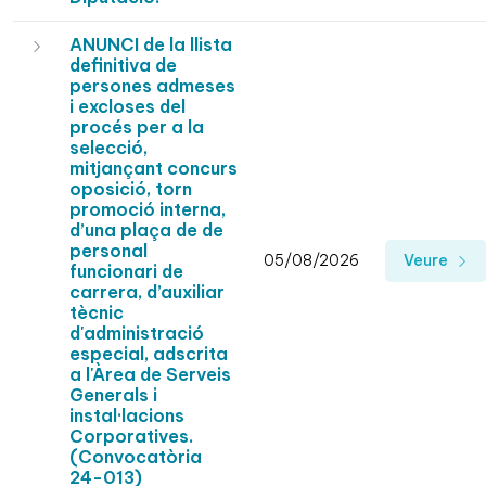
ANUNCI de la llista
definitiva de
persones admeses
i excloses del
procés per a la
selecció,
mitjançant concurs
oposició, torn
promoció interna,
d’una plaça de de
personal
05/08/2026
Veure
funcionari de
carrera, d’auxiliar
tècnic
d'administració
especial, adscrita
a l'Àrea de Serveis
Generals i
instal·lacions
Corporatives.
(Convocatòria
24-013)