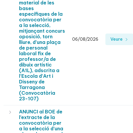
material de les
bases
específiques de la
convocatòria per
a la selecció,
mitjançant concurs
oposició, torn
06/08/2026
Veure
lliure, d’una plaça
de personal
laboral fix de
professor/a de
dibuix artístic
(A1L), adscrita a
l’Escola d’Art i
Disseny de
Tarragona
(Convocatòria
23-107)
ANUNCI al BOE de
l’extracte de la
convocatòria per
a la selecció d’una