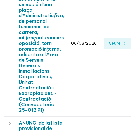
selecció d'una
plaça
d'Administratiu/iva,
de personal
funcionari de
carrera,
mitjançant concurs
oposició, torn
06/08/2026
Veure
promoció interna,
adscrita a l'Àrea
de Serveis
Generals i
Instal·lacions
Corporatives,
Unitat
Contractació i
Expropiacions -
Contractació
(Convocatòria
25-012 PI)
ANUNCI de la llista
provisional de