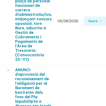
plaça de personal
funcionari de
carrera
d’administratiu/iva,
mitjançant concurs
06/08/2026
Veure
oposició, torn
lliure, adscrita a
Gestió de
Cobraments i
Pagaments de
l’Àrea de
Tresoreria
(Convocatòria
23-111)
ANUNCI
d’aprovació del
reconeixement de
l'obligació per al
lliurament de
bestretes dels
fons del Pla
ImpulsDipta a
diversos ens locals