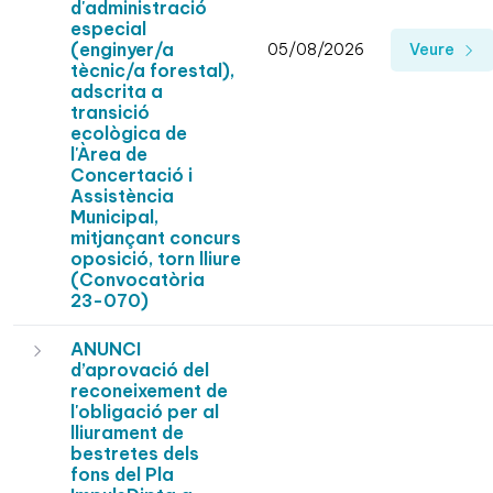
d'administració
especial
(enginyer/a
05/08/2026
Veure
tècnic/a forestal),
adscrita a
transició
ecològica de
l'Àrea de
Concertació i
Assistència
Municipal,
mitjançant concurs
oposició, torn lliure
(Convocatòria
23-070)
ANUNCI
d’aprovació del
reconeixement de
l'obligació per al
lliurament de
bestretes dels
fons del Pla