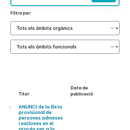
Filtra per:
Àmbit Funcional
Àmbit Funcional
Data de
Títol
publicació
ANUNCI de la llista
provisional de
persones admeses
i excloses en el
procés per a la