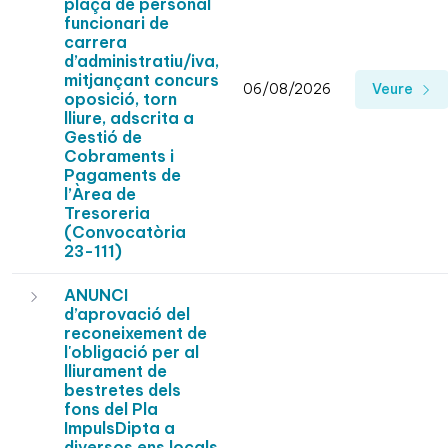
plaça de personal
funcionari de
carrera
d’administratiu/iva,
mitjançant concurs
06/08/2026
Veure
oposició, torn
lliure, adscrita a
Gestió de
Cobraments i
Pagaments de
l’Àrea de
Tresoreria
(Convocatòria
23-111)
ANUNCI
d’aprovació del
reconeixement de
l'obligació per al
lliurament de
bestretes dels
fons del Pla
ImpulsDipta a
diversos ens locals