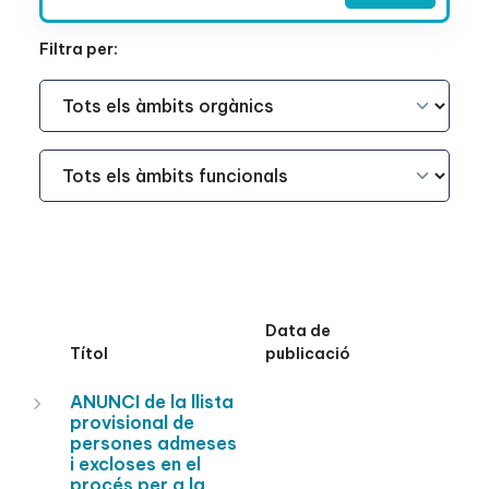
Filtra per:
Àmbit Funcional
Àmbit Funcional
Data de
Títol
publicació
ANUNCI de la llista
provisional de
persones admeses
i excloses en el
procés per a la