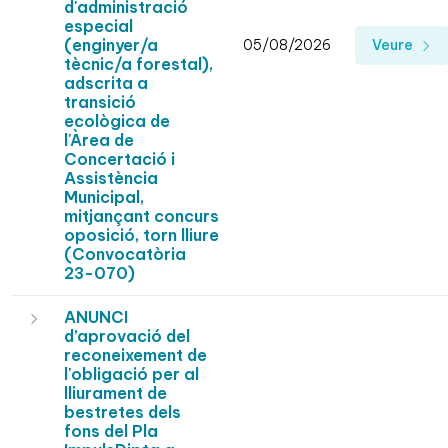
d'administració
especial
(enginyer/a
05/08/2026
Veure
tècnic/a forestal),
adscrita a
transició
ecològica de
l'Àrea de
Concertació i
Assistència
Municipal,
mitjançant concurs
oposició, torn lliure
(Convocatòria
23-070)
ANUNCI
d’aprovació del
reconeixement de
l'obligació per al
lliurament de
bestretes dels
fons del Pla