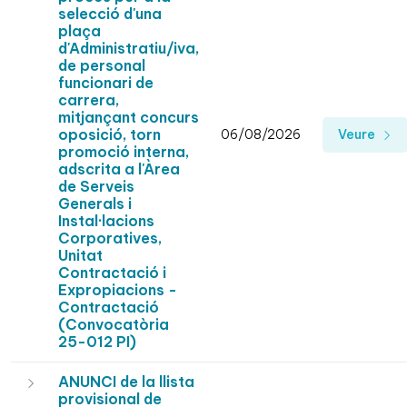
selecció d'una
plaça
d'Administratiu/iva,
de personal
funcionari de
carrera,
mitjançant concurs
oposició, torn
06/08/2026
Veure
promoció interna,
adscrita a l'Àrea
de Serveis
Generals i
Instal·lacions
Corporatives,
Unitat
Contractació i
Expropiacions -
Contractació
(Convocatòria
25-012 PI)
ANUNCI de la llista
provisional de