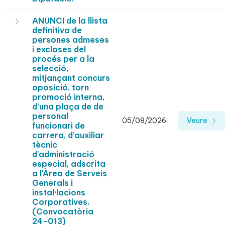
ANUNCI de la llista
definitiva de
persones admeses
i excloses del
procés per a la
selecció,
mitjançant concurs
oposició, torn
promoció interna,
d’una plaça de de
personal
05/08/2026
Veure
funcionari de
carrera, d’auxiliar
tècnic
d'administració
especial, adscrita
a l'Àrea de Serveis
Generals i
instal·lacions
Corporatives.
(Convocatòria
24-013)