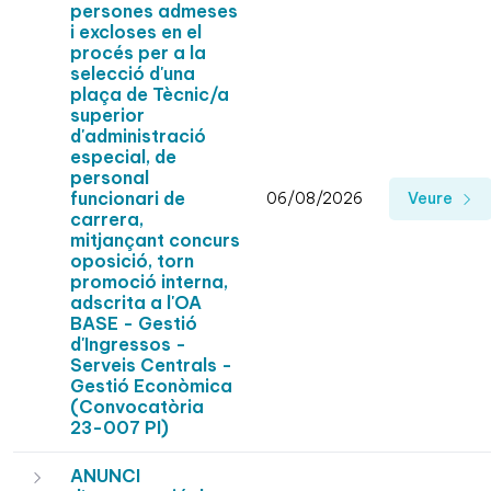
persones admeses
i excloses en el
procés per a la
selecció d'una
plaça de Tècnic/a
superior
d'administració
especial, de
personal
funcionari de
06/08/2026
Veure
carrera,
mitjançant concurs
oposició, torn
promoció interna,
adscrita a l'OA
BASE - Gestió
d'Ingressos -
Serveis Centrals -
Gestió Econòmica
(Convocatòria
23-007 PI)
ANUNCI