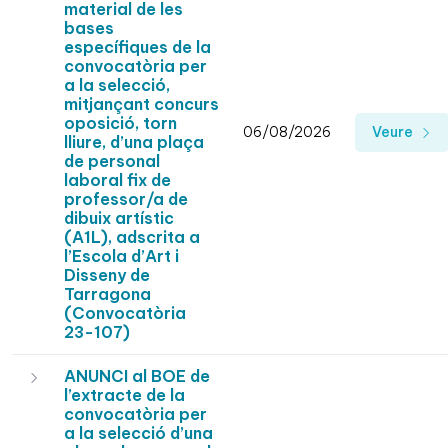
material de les
bases
específiques de la
convocatòria per
a la selecció,
mitjançant concurs
oposició, torn
06/08/2026
Veure
lliure, d’una plaça
de personal
laboral fix de
professor/a de
dibuix artístic
(A1L), adscrita a
l’Escola d’Art i
Disseny de
Tarragona
(Convocatòria
23-107)
ANUNCI al BOE de
l’extracte de la
convocatòria per
a la selecció d’una