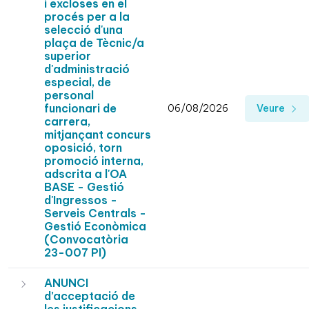
i excloses en el
procés per a la
selecció d'una
plaça de Tècnic/a
superior
d'administració
especial, de
personal
funcionari de
06/08/2026
Veure
carrera,
mitjançant concurs
oposició, torn
promoció interna,
adscrita a l'OA
BASE - Gestió
d'Ingressos -
Serveis Centrals -
Gestió Econòmica
(Convocatòria
23-007 PI)
ANUNCI
d’acceptació de