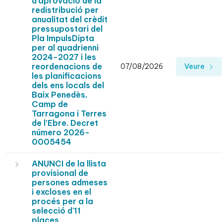
d'aprovació de la
redistribució per
anualitat del crèdit
pressupostari del
Pla ImpulsDipta
per al quadrienni
2024-2027 i les
reordenacions de
07/08/2026
Veure
les planificacions
dels ens locals del
Baix Penedès,
Camp de
Tarragona i Terres
de l’Ebre. Decret
número 2026-
0005454
ANUNCI de la llista
provisional de
persones admeses
i excloses en el
procés per a la
selecció d'11
places