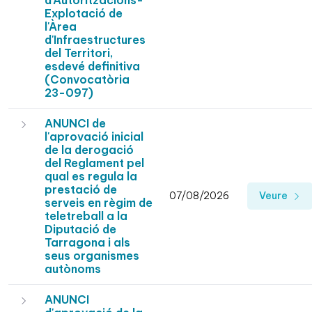
d'Autoritzacións-
Explotació de
l'Àrea
d'Infraestructures
del Territori,
esdevé definitiva
(Convocatòria
23-097)
ANUNCI de
l'aprovació inicial
de la derogació
del Reglament pel
qual es regula la
prestació de
07/08/2026
Veure
serveis en règim de
teletreball a la
Diputació de
Tarragona i als
seus organismes
autònoms
ANUNCI