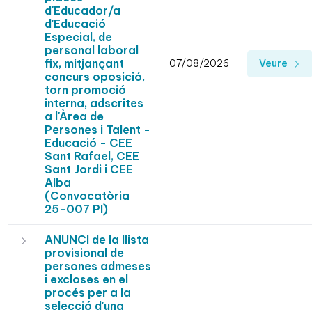
d'Educador/a
d'Educació
Especial, de
personal laboral
fix, mitjançant
07/08/2026
Veure
concurs oposició,
torn promoció
interna, adscrites
a l'Àrea de
Persones i Talent -
Educació - CEE
Sant Rafael, CEE
Sant Jordi i CEE
Alba
(Convocatòria
25-007 PI)
ANUNCI de la llista
provisional de
persones admeses
i excloses en el
procés per a la
selecció d'una