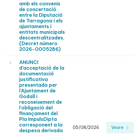
amb els convenis
de concertació
entre la Diputació
de Tarragona i els
ajuntaments i
entitats municipals
descentralitzades.
(Decret número
2026-0005286)
ANUNCI
d’acceptació de la
documentació
justificativa
presentada per
l'Ajuntament de
Godall i
reconeixement de
l'obligació del
finançament del
Pla ImpulsDipta
corresponent a la
05/08/2026
Veure
despesa derivada