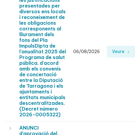
les justificacions
presentades per
diversos ens locals
i reconeixement de
les obligacions
corresponents al
lliurament dels
fons del Pla
ImpulsDipta de
l'anualitat 2025 del
06/08/2026
Veure
Programa de salut
pública, d'acord
amb els convenis
de concertació
entre la Diputació
de Tarragona i els
ajuntaments i
entitats municipals
descentralitzades.
(Decret número
2026-0005322)
ANUNCI
d’aprovació del