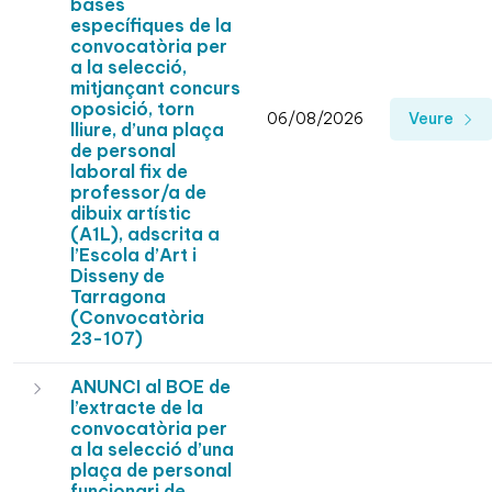
bases
específiques de la
convocatòria per
a la selecció,
mitjançant concurs
oposició, torn
06/08/2026
Veure
lliure, d’una plaça
de personal
laboral fix de
professor/a de
dibuix artístic
(A1L), adscrita a
l’Escola d’Art i
Disseny de
Tarragona
(Convocatòria
23-107)
ANUNCI al BOE de
l’extracte de la
convocatòria per
a la selecció d’una
plaça de personal
funcionari de