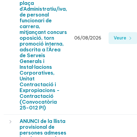
plaça
d'Administratiu/iva,
de personal
funcionari de
carrera,
mitjançant concurs
oposició, torn
06/08/2026
Veure
promoció interna,
adscrita a l'Àrea
de Serveis
Generals i
Instal·lacions
Corporatives,
Unitat
Contractació i
Expropiacions -
Contractació
(Convocatòria
25-012 PI)
ANUNCI de la llista
provisional de
persones admeses