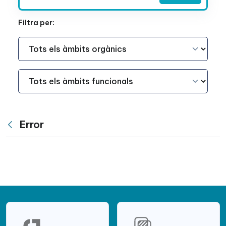
Filtra per:
Àmbit Funcional
Àmbit Funcional
Error
Vés enrere