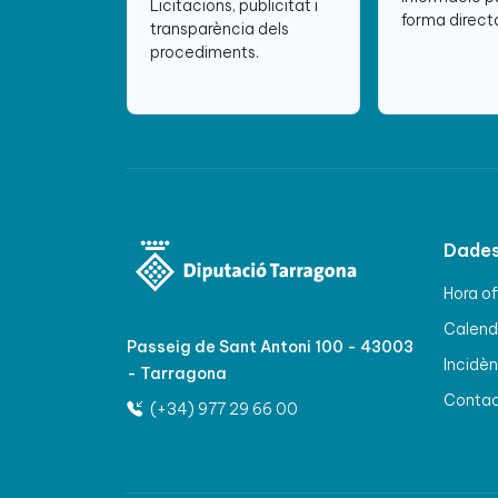
Licitacions, publicitat i
forma directa
transparència dels
procediments.
Dades
Hora of
Calenda
Passeig de Sant Antoni 100 - 43003
Incidèn
- Tarragona
Conta
(+34) 977 29 66 00