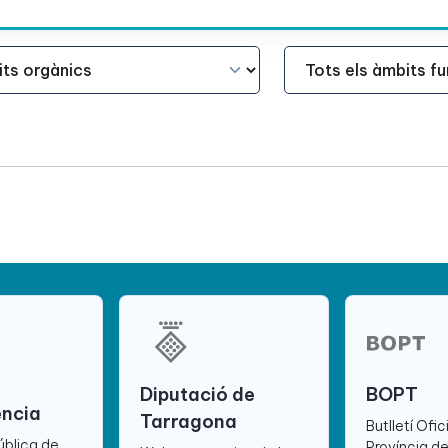
Àmbit Funcional
Diputació de
BOPT
ència
Tarragona
Butlletí Ofic
ública de
Província d