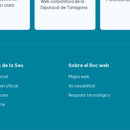
Web corporativa de la
 i clara.
Diputació de Tarragona.
 de la Seu
Sobre el lloc web
icial
Mapa web
ri oficial
Accessibilitat
cies
Requisits tecnològics
cte