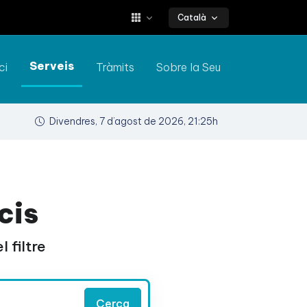
Català
Serveis
ci
Tràmits
Sobre la Seu
Divendres, 7 d’agost de 2026, 21:25h
cis
 filtre
Cerca