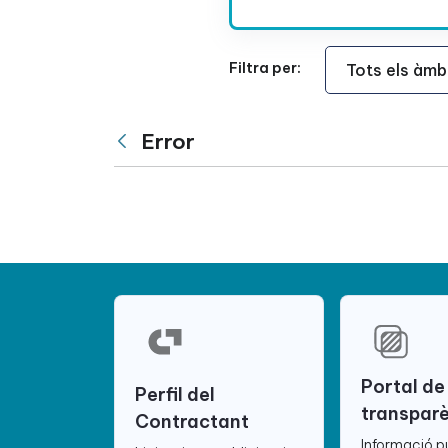
Àmbit Funcional
Filtra per:
Error
Vés enrere
Portal de
Perfil del
transpar
Contractant
Informació p