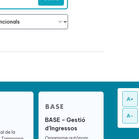
A+
A-
BASE – Gestió
d’Ingressos
ial de la
Organisme autònom
e Tarragona