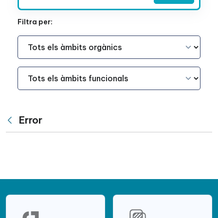
Filtra per:
Àmbit Funcional
Àmbit Funcional
Error
Vés enrere