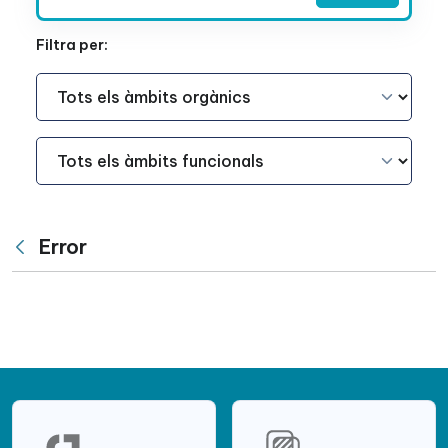
Filtra per:
Àmbit Funcional
Àmbit Funcional
Error
Vés enrere