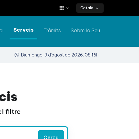
Català
Serveis
ci
Tràmits
Sobre la Seu
Diumenge, 9 d’agost de 2026, 08:16h
cis
 filtre
Cerca