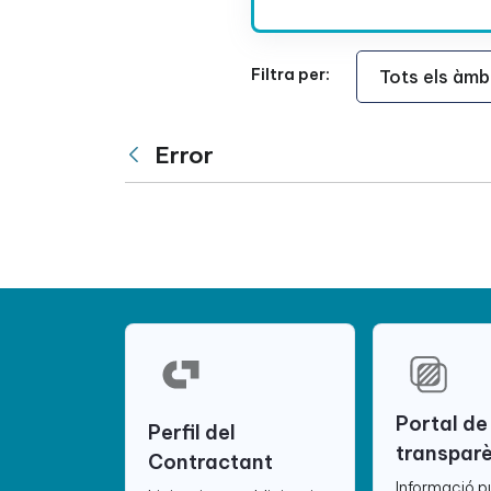
Àmbit Funcional
Filtra per:
Error
Vés enrere
Portal de
Perfil del
transpar
Contractant
Informació p