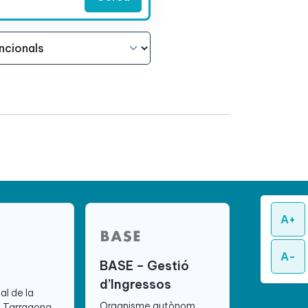
A+
A-
BASE – Gestió
d’Ingressos
ial de la
Organisme autònom
e Tarragona