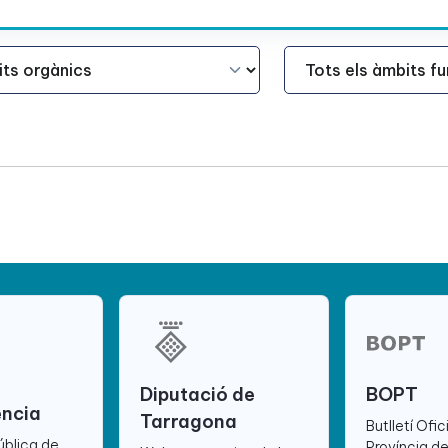
Àmbit Funcional
Diputació de
BOPT
ència
Tarragona
Butlletí Ofic
ública de
Província d