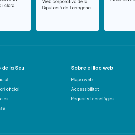
Web corporativa de la
 i clara.
Diputació de Tarragona.
 de la Seu
Sobre el lloc web
icial
Mapa web
ri oficial
Accessibilitat
cies
Requisits tecnològics
cte