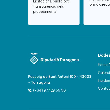
Licitacions, publicitat i
forma directa
transparència dels
procediments.
Dades
Hora of
Calenda
Passeig de Sant Antoni 100 - 43003
Incidèn
- Tarragona
Conta
(+34) 977 29 66 00