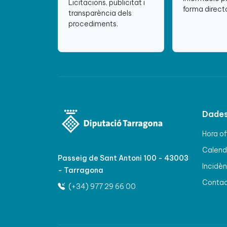
Licitacions, publicitat i
forma directa
transparència dels
procediments.
Dades
Hora of
Calenda
Passeig de Sant Antoni 100 - 43003
Incidèn
- Tarragona
Conta
(+34) 977 29 66 00