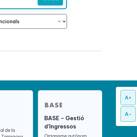
A+
A-
BASE – Gestió
d’Ingressos
ial de la
Organisme autònom
e Tarragona