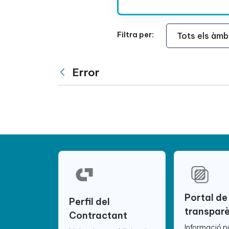
Àmbit Funcional
Filtra per:
Error
Vés enrere
Portal de
Perfil del
transpar
Contractant
Informació p