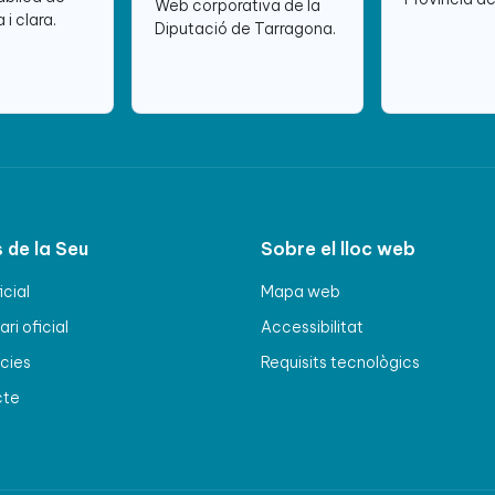
Web corporativa de la
 i clara.
Diputació de Tarragona.
 de la Seu
Sobre el lloc web
icial
Mapa web
ri oficial
Accessibilitat
cies
Requisits tecnològics
cte