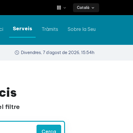
Català
Serveis
ci
Tràmits
Sobre la Seu
Divendres, 7 d’agost de 2026, 15:54h
cis
 filtre
Cerca