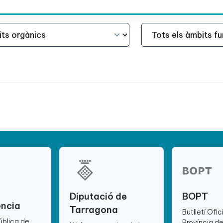
Àmbit Funcional
Diputació de
BOPT
ència
Tarragona
Butlletí Ofic
ública de
Província d