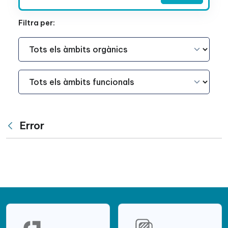
Filtra per:
Àmbit Funcional
Àmbit Funcional
Error
Vés enrere