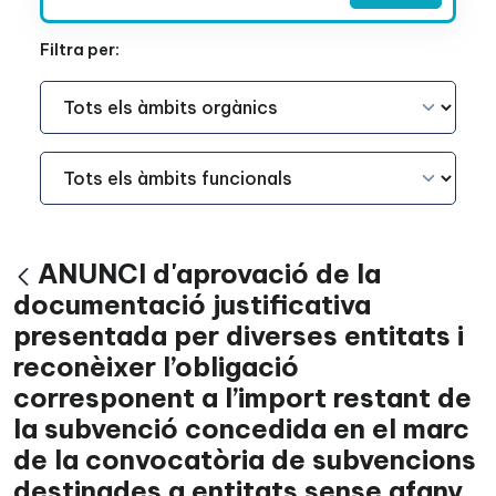
Filtra per:
Àmbit Funcional
Àmbit Funcional
ANUNCI d'aprovació de la
Vés enrere
documentació justificativa
presentada per diverses entitats i
reconèixer l’obligació
corresponent a l’import restant de
la subvenció concedida en el marc
de la convocatòria de subvencions
destinades a entitats sense afany