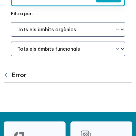
Filtra per:
Àmbit Funcional
Àmbit Funcional
Error
Vés enrere