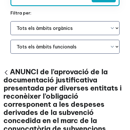
Filtra per:
Àmbit Funcional
Àmbit Funcional
ANUNCI de l’aprovació de la
Vés enrere
documentació justificativa
presentada per diverses entitats i
reconèixer l’obligació
corresponent a les despeses
derivades de la subvenció
concedida en el marc de la
convocatòria de subvencions