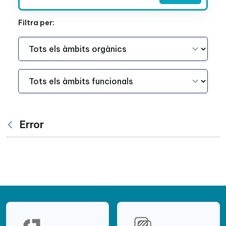
Filtra per:
Àmbit Funcional
Àmbit Funcional
Error
Vés enrere