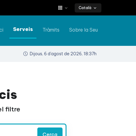
Català
Serveis
ci
Tràmits
Sobre la Seu
Dijous, 6 d’agost de 2026, 18:37h
cis
 filtre
Cerca