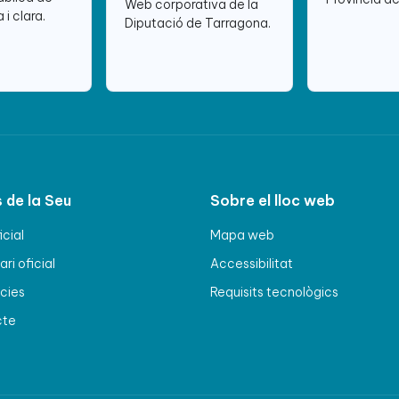
Web corporativa de la
 i clara.
Diputació de Tarragona.
 de la Seu
Sobre el lloc web
icial
Mapa web
ri oficial
Accessibilitat
cies
Requisits tecnològics
cte