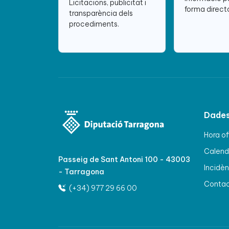
Licitacions, publicitat i
forma directa
transparència dels
procediments.
Dades
Hora of
Calenda
Passeig de Sant Antoni 100 - 43003
Incidèn
- Tarragona
Conta
(+34) 977 29 66 00