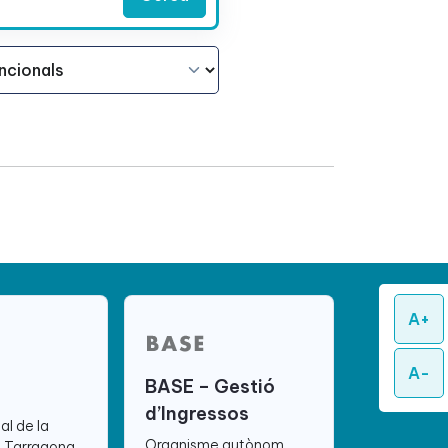
A+
A-
BASE – Gestió
d’Ingressos
ial de la
Organisme autònom
e Tarragona