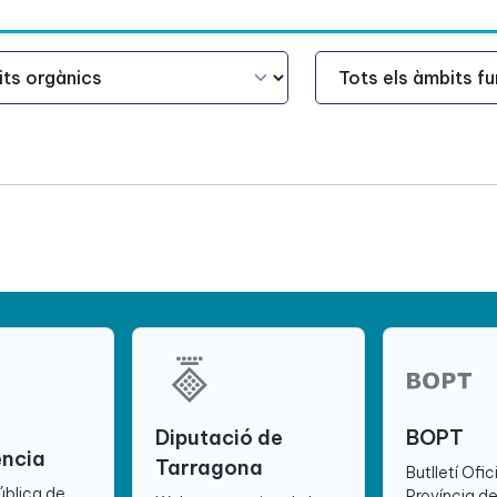
Àmbit Funcional
Diputació de
BOPT
ència
Tarragona
Butlletí Ofic
ública de
Província d