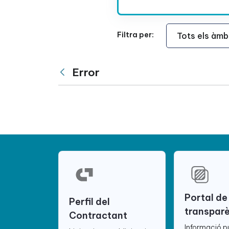
Àmbit Funcional
Filtra per:
Error
Vés enrere
Portal de
Perfil del
transpar
Contractant
Informació p