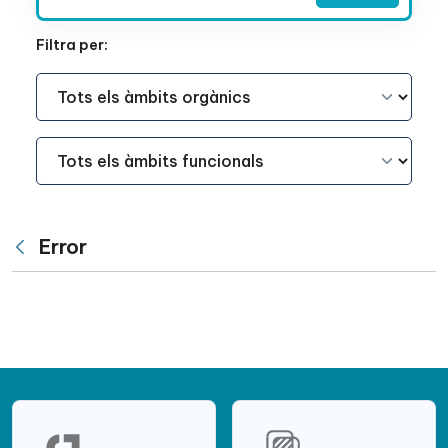
Filtra per:
Àmbit Funcional
Àmbit Funcional
Error
Vés enrere