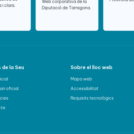
Web corporativa de la
 i clara.
Diputació de Tarragona.
 de la Seu
Sobre el lloc web
icial
Mapa web
ri oficial
Accessibilitat
cies
Requisits tecnològics
cte