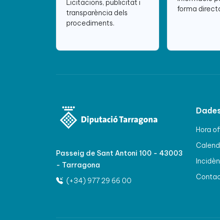
Licitacions, publicitat i
forma directa
transparència dels
procediments.
Dades
Hora of
Calenda
Passeig de Sant Antoni 100 - 43003
Incidèn
- Tarragona
Conta
(+34) 977 29 66 00