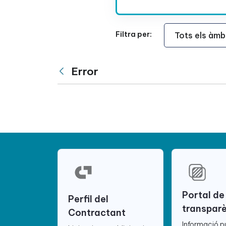
Àmbit Funcional
Filtra per:
Error
Vés enrere
Portal de
Perfil del
transpar
Contractant
Informació p