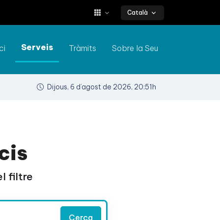
Català
Serveis
ci
Tràmits
Sobre la Seu
Dijous, 6 d’agost de 2026, 20:51h
cis
 filtre
Cerca