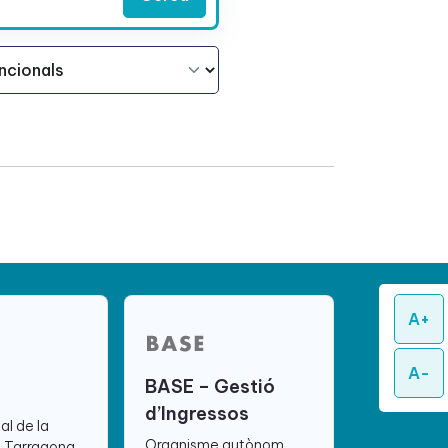
A+
A-
BASE – Gestió
d’Ingressos
ial de la
Organisme autònom
e Tarragona