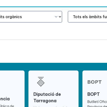
Àmbit Funcional
Diputació de
BOPT
ència
Tarragona
Butlletí Ofic
ública de
Província d