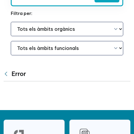
Filtra per:
Àmbit Funcional
Àmbit Funcional
Error
Vés enrere