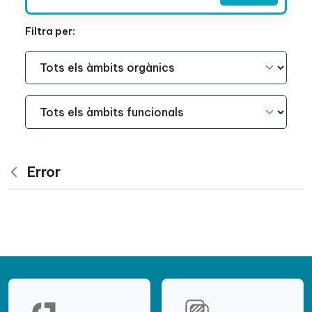
Filtra per:
Àmbit Funcional
Àmbit Funcional
Error
Vés enrere