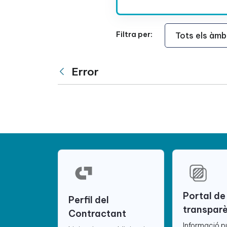
Àmbit Funcional
Filtra per:
Error
Vés enrere
Portal de
Perfil del
transpar
Contractant
Informació p