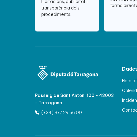
Licitacions, publicitat i
forma directa
transparència dels
procediments.
Dades
Hora of
Calenda
Passeig de Sant Antoni 100 - 43003
Incidèn
- Tarragona
Conta
(+34) 977 29 66 00