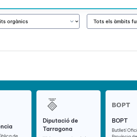
Àmbit Funcional
Diputació de
BOPT
ència
Tarragona
Butlletí Ofic
ública de
Província d