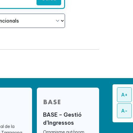
A+
A-
BASE – Gestió
d’Ingressos
ial de la
Organisme autònom
e Tarragona