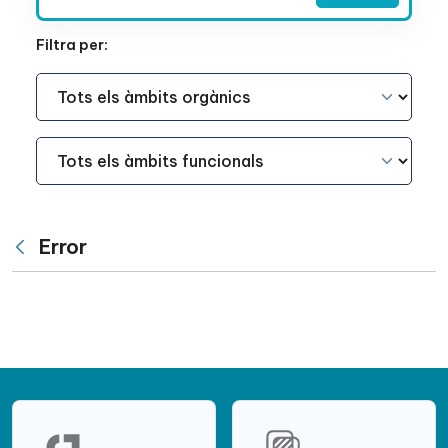
Filtra per:
Àmbit Funcional
Àmbit Funcional
Error
Vés enrere