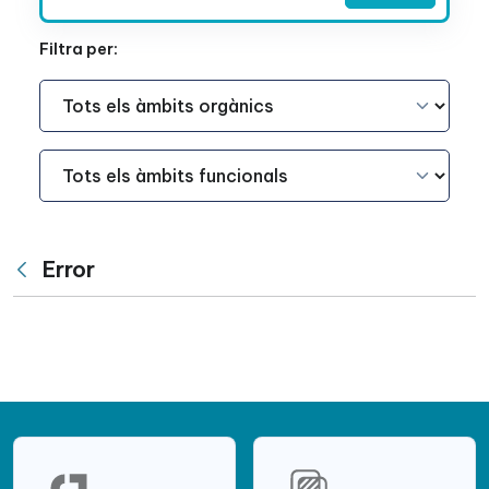
Filtra per:
Àmbit Funcional
Àmbit Funcional
Error
Vés enrere