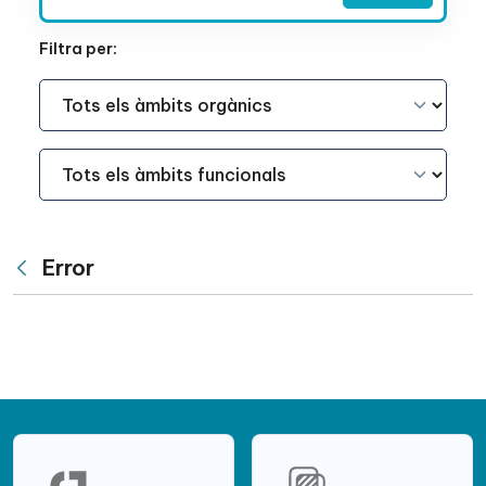
Filtra per:
Àmbit Funcional
Àmbit Funcional
Error
Vés enrere