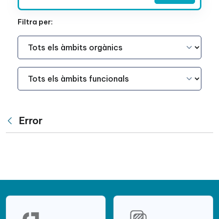
Filtra per:
Àmbit Funcional
Àmbit Funcional
Error
Vés enrere