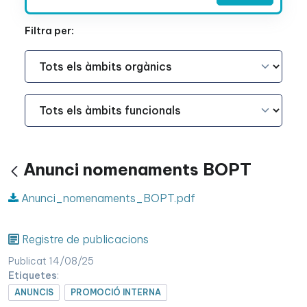
Filtra per:
Àmbit Funcional
Àmbit Funcional
Anunci nomenaments BOPT
Vés enrere
Anunci_nomenaments_BOPT.pdf
Registre de publicacions
Publicat 14/08/25
Etiquetes
:
ANUNCIS
PROMOCIÓ INTERNA