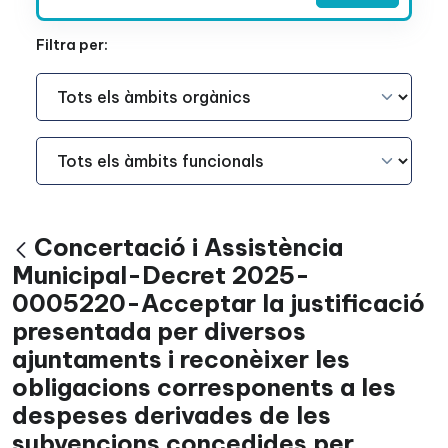
Filtra per:
Àmbit Funcional
Àmbit Funcional
Concertació i Assistència
Vés enrere
Municipal-Decret 2025-
0005220-Acceptar la justificació
presentada per diversos
ajuntaments i reconèixer les
obligacions corresponents a les
despeses derivades de les
subvencions concedides per