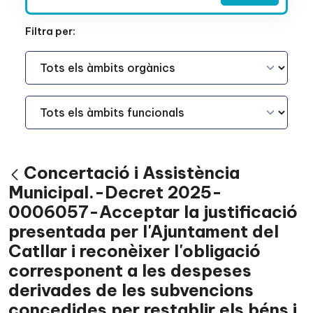
Filtra per:
Àmbit Funcional
Àmbit Funcional
Concertació i Assistència
Vés enrere
Municipal.-Decret 2025-
0006057-Acceptar la justificació
presentada per l'Ajuntament del
Catllar i reconèixer l'obligació
corresponent a les despeses
derivades de les subvencions
concedides per restablir els béns i