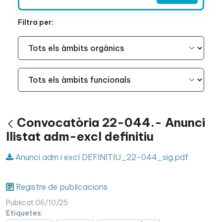
Filtra per:
Àmbit Funcional
Àmbit Funcional
Convocatòria 22-044.- Anunci
Vés enrere
llistat adm-excl definitiu
Anunci adm i excl DEFINITIU_22-044_sig.pdf
Registre de publicacions
Publicat 06/10/25
Etiquetes
: