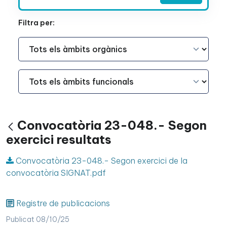
Filtra per:
Àmbit Funcional
Àmbit Funcional
Convocatòria 23-048.- Segon
Vés enrere
exercici resultats
Convocatòria 23-048.- Segon exercici de la
convocatòria SIGNAT.pdf
Registre de publicacions
Publicat 08/10/25