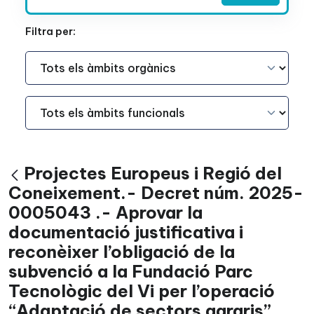
Filtra per:
Àmbit Funcional
Àmbit Funcional
Projectes Europeus i Regió del
Vés enrere
Coneixement.- Decret núm. 2025-
0005043 .- Aprovar la
documentació justificativa i
reconèixer l’obligació de la
subvenció a la Fundació Parc
Tecnològic del Vi per l’operació
“Adaptació de sectors agraris”