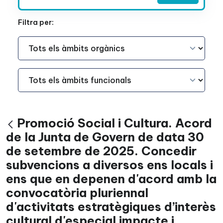
Filtra per:
Àmbit Funcional
Àmbit Funcional
Promoció Social i Cultura. Acord
Vés enrere
de la Junta de Govern de data 30
de setembre de 2025. Concedir
subvencions a diversos ens locals i
ens que en depenen d'acord amb la
convocatòria pluriennal
d'activitats estratègiques d’interès
cultural d'especial impacte i