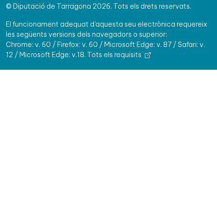
© Diputació de Tarragona 2026. Tots els drets reservats.
El funcionament adequat d'aquesta seu electrònica requereix
les següents versions dels navegadors o superior:
Chrome: v. 60 / Firefox: v. 60 / Microsoft Edge: v. 87 / Safari: v.
12 / Microsoft Edge: v.18.
Tots els requisits