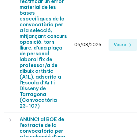
rectificar un error
material de les
bases
específiques de la
convocatòria per
a la selecció,
mitjançant concurs
oposició, torn
06/08/2026
Veure
lliure, d’una plaça
de personal
laboral fix de
professor/a de
dibuix artístic
(A1L), adscrita a
l’Escola d’Art i
Disseny de
Tarragona
(Convocatòria
23-107)
ANUNCI al BOE de
l’extracte de la
convocatòria per
a la selecció d’una