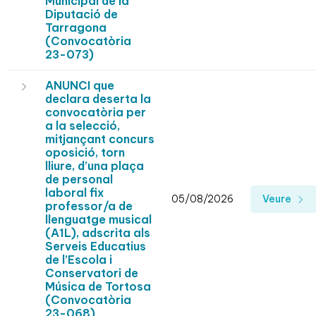
Municipal de la
Diputació de
Tarragona
(Convocatòria
23-073)
ANUNCI que
declara deserta la
convocatòria per
a la selecció,
mitjançant concurs
oposició, torn
lliure, d’una plaça
de personal
laboral fix
05/08/2026
Veure
professor/a de
llenguatge musical
(A1L), adscrita als
Serveis Educatius
de l’Escola i
Conservatori de
Música de Tortosa
(Convocatòria
23-068)