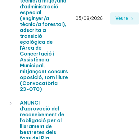
tècnic/a mitjà/ana
d'administració
especial
(enginyer/a
05/08/2026
Veure
tècnic/a forestal),
adscrita a
transició
ecològica de
l'Àrea de
Concertació i
Assistència
Municipal,
mitjançant concurs
oposició, torn lliure
(Convocatòria
23-070)
ANUNCI
d’aprovació del
reconeixement de
l'obligació per al
lliurament de
bestretes dels
fons del Pla