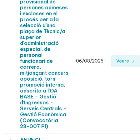
provisional de
persones admeses
i excloses en el
procés per a la
selecció d'una
plaça de Tècnic/a
superior
d'administració
especial, de
personal
funcionari de
06/08/2026
Veure
carrera,
mitjançant concurs
oposició, torn
promoció interna,
adscrita a l'OA
BASE - Gestió
d'Ingressos -
Serveis Centrals -
Gestió Econòmica
(Convocatòria
23-007 PI)