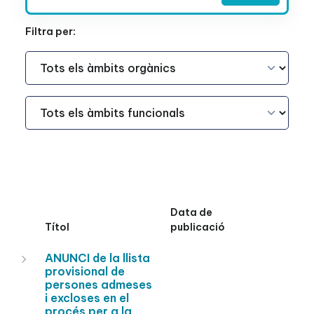
Filtra per:
Àmbit Funcional
Àmbit Funcional
Data de
Títol
publicació
ANUNCI de la llista
provisional de
persones admeses
i excloses en el
procés per a la