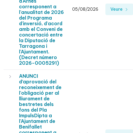
d'Arnes
corresponent a
05/08/2026
Veure
l'anualitat de 2026
del Programa
d'inversió, d'acord
amb el Conveni de
concertació entre
la Diputació de
Tarragona i
l'Ajuntament.
(Decret número
2026-0005291)
ANUNCI
d’aprovació del
reconeixement de
l'obligació per al
lliurament de
bestretes dels
fons del Pla
ImpulsDipta a
l'Ajuntament de
Benifallet
corresponent a