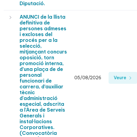
Diputació.
ANUNCI de la llista
definitiva de
persones admeses
i excloses del
procés per a la
selecció,
mitjançant concurs
oposició, torn
promoció interna,
d’una plaça de de
personal
05/08/2026
Veure
funcionari de
carrera, d’auxiliar
tècnic
d'administració
especial, adscrita
a l'Àrea de Serveis
Generals i
instal·lacions
Corporatives.
(Convocatòria