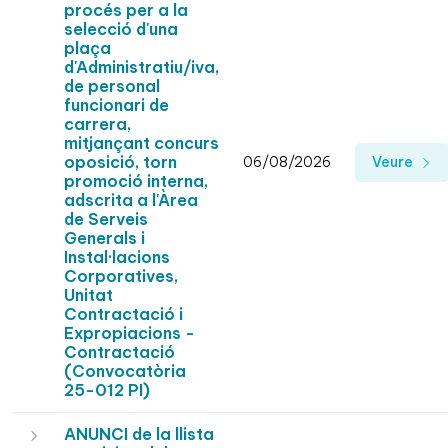
procés per a la
selecció d'una
plaça
d'Administratiu/iva,
de personal
funcionari de
carrera,
mitjançant concurs
oposició, torn
06/08/2026
Veure
promoció interna,
adscrita a l'Àrea
de Serveis
Generals i
Instal·lacions
Corporatives,
Unitat
Contractació i
Expropiacions -
Contractació
(Convocatòria
25-012 PI)
ANUNCI de la llista