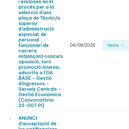
i excloses en el
procés per a la
selecció d'una
plaça de Tècnic/a
superior
d'administració
especial, de
personal
funcionari de
06/08/2026
Veure
carrera,
mitjançant concurs
oposició, torn
promoció interna,
adscrita a l'OA
BASE - Gestió
d'Ingressos -
Serveis Centrals -
Gestió Econòmica
(Convocatòria
23-007 PI)
ANUNCI
d’acceptació de