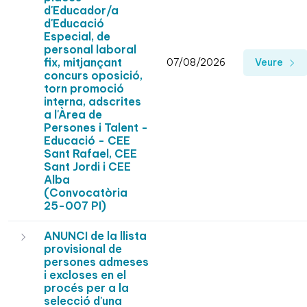
d'Educador/a
d'Educació
Especial, de
personal laboral
fix, mitjançant
07/08/2026
Veure
concurs oposició,
torn promoció
interna, adscrites
a l'Àrea de
Persones i Talent -
Educació - CEE
Sant Rafael, CEE
Sant Jordi i CEE
Alba
(Convocatòria
25-007 PI)
ANUNCI de la llista
provisional de
persones admeses
i excloses en el
procés per a la
selecció d'una