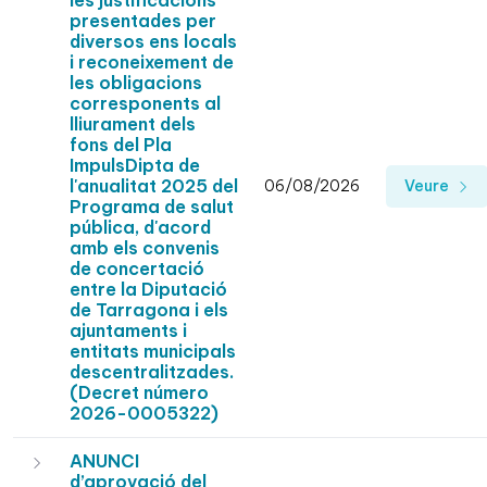
les justificacions
presentades per
diversos ens locals
i reconeixement de
les obligacions
corresponents al
lliurament dels
fons del Pla
ImpulsDipta de
l'anualitat 2025 del
06/08/2026
Veure
Programa de salut
pública, d'acord
amb els convenis
de concertació
entre la Diputació
de Tarragona i els
ajuntaments i
entitats municipals
descentralitzades.
(Decret número
2026-0005322)
ANUNCI
d’aprovació del