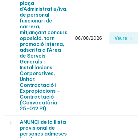
plaça
d'Administratiu/iva,
de personal
funcionari de
carrera,
mitjançant concurs
oposició, torn
06/08/2026
Veure
promoció interna,
adscrita a l'Àrea
de Serveis
Generals i
Instal·lacions
Corporatives,
Unitat
Contractació i
Expropiacions -
Contractació
(Convocatòria
25-012 PI)
ANUNCI de la llista
provisional de
persones admeses