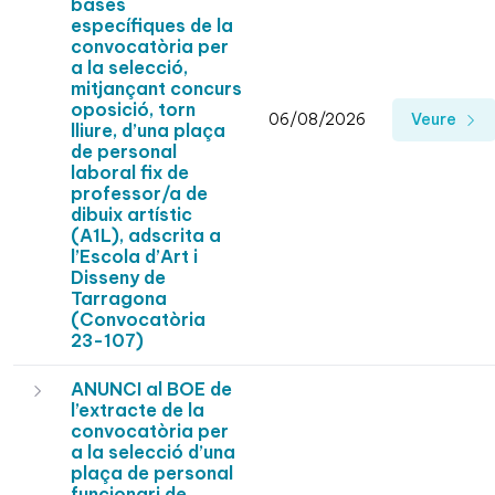
bases
específiques de la
convocatòria per
a la selecció,
mitjançant concurs
oposició, torn
06/08/2026
Veure
lliure, d’una plaça
de personal
laboral fix de
professor/a de
dibuix artístic
(A1L), adscrita a
l’Escola d’Art i
Disseny de
Tarragona
(Convocatòria
23-107)
ANUNCI al BOE de
l’extracte de la
convocatòria per
a la selecció d’una
plaça de personal
funcionari de