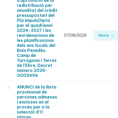
d'aprovació de la
redistribució per
anualitat del crèdit
pressupostari del
Pla ImpulsDipta
per al quadrienni
2024-2027 i les
reordenacions de
07/08/2026
Veure
les planificacions
dels ens locals del
Baix Penedès,
Camp de
Tarragona i Terres
de l’Ebre. Decret
número 2026-
0005454
ANUNCI de la llista
provisional de
persones admeses
i excloses en el
procés per a la
selecció d'11
places