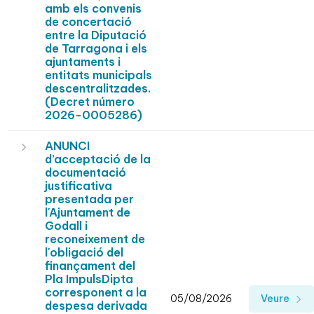
amb els convenis
de concertació
entre la Diputació
de Tarragona i els
ajuntaments i
entitats municipals
descentralitzades.
(Decret número
2026-0005286)
ANUNCI
d’acceptació de la
documentació
justificativa
presentada per
l'Ajuntament de
Godall i
reconeixement de
l'obligació del
finançament del
Pla ImpulsDipta
corresponent a la
05/08/2026
Veure
despesa derivada