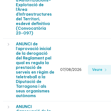
d'Autoritzacións-
Explotació de
l'Àrea
d'Infraestructures
del Territori,
esdevé definitiva
(Convocatòria
23-097)
ANUNCI de
l'aprovació inicial
de la derogació
del Reglament pel
qual es regula la
prestació de
07/08/2026
Veure
serveis en règim de
teletreball a la
Diputació de
Tarragona i als
seus organismes
autònoms
ANUNCI