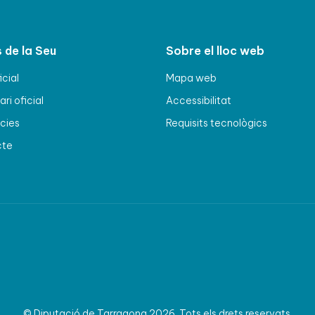
 de la Seu
Sobre el lloc web
icial
Mapa web
ri oficial
Accessibilitat
cies
Requisits tecnològics
cte
© Diputació de Tarragona 2026. Tots els drets reservats.