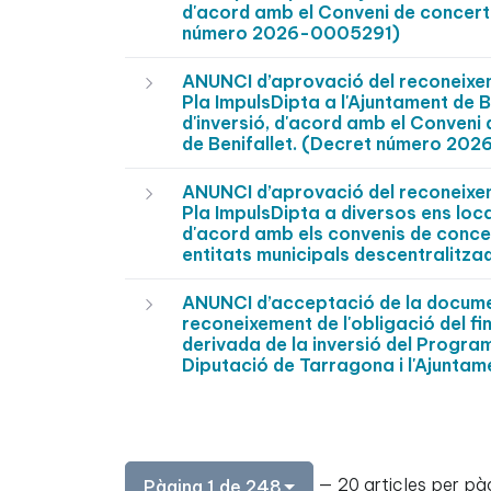
d'acord amb el Conveni de concerta
número 2026-0005291)
ANUNCI d’aprovació del reconeixeme
Pla ImpulsDipta a l'Ajuntament de 
d'inversió, d'acord amb el Conveni
de Benifallet. (Decret número 2
ANUNCI d’aprovació del reconeixeme
Pla ImpulsDipta a diversos ens loc
d'acord amb els convenis de concer
entitats municipals descentralit
ANUNCI d’acceptació de la document
reconeixement de l'obligació del f
derivada de la inversió del Program
Diputació de Tarragona i l'Ajunt
— 20 articles per pà
Pàgina 1 de 248