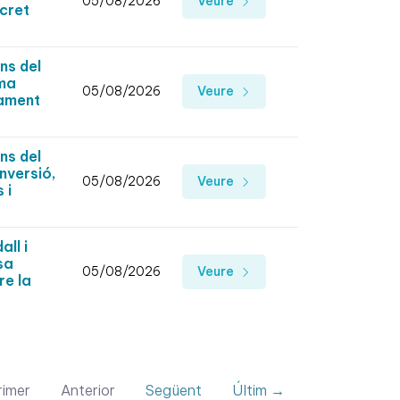
05/08/2026
Veure
ecret
ns del
ama
05/08/2026
Veure
tament
ns del
nversió,
05/08/2026
Veure
 i
ll i
sa
05/08/2026
Veure
re la
imer
Anterior
Següent
Últim →