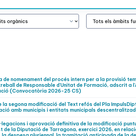
Àmbit Funcional
ta de nomenament del procés intern per a la provisió te
 treball de Responsable d'Unitat de Formació, adscrit a l
rmació (Convocatòria 2026-25 CS)
 la segona modificació del Text refós del Pla ImpulsDip
ció amb municipis i entitats municipals descentralitza
·legacions i aprovació definitiva de la modificació punt
t de la Diputació de Tarragona, exercici 2026, en relac
, la despesa pluriennal, la tramitació anticipada de la d