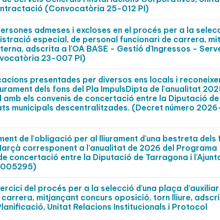
ontractació (Convocatòria 25-012 PI)
persones admeses i excloses en el procés per a la selec
istració especial, de personal funcionari de carrera, mi
terna, adscrita a l'OA BASE - Gestió d'Ingressos - Serv
vocatòria 23-007 PI)
cacions presentades per diversos ens locals i reconeix
iurament dels fons del Pla ImpulsDipta de l'anualitat 202
 amb els convenis de concertació entre la Diputació de
tats municipals descentralitzades. (Decret número 2026
nt de l'obligació per al lliurament d'una bestreta dels 
 Marçà corresponent a l'anualitat de 2026 del Programa
 de concertació entre la Diputació de Tarragona i l'Ajun
0005295)
rcici del procés per a la selecció d'una plaça d'auxiliar
 carrera, mitjançant concurs oposició, torn lliure, adscr
lanificació, Unitat Relacions Institucionals i Protocol