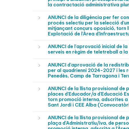
la contractació administrativa plur
ANUNCI de la diligència per fer con
procés selectiu per la selecció d'u
mitjançant concurs oposició, torn l
Explotació de l'Àrea d'Infraestruct
ANUNCI de l'aprovació inicial de l
serveis en règim de teletreball a 
ANUNCI d'aprovació de la redistrib
per al quadrienni 2024-2027 i les r
Penedès, Camp de Tarragona i Te
ANUNCI de la llista provisional de 
places d'Educador/a d'Educació Esp
torn promoció interna, adscrites a
Sant Jordi i CEE Alba (Convocatòr
ANUNCI de la llista provisional de 
plaça d'Administratiu/iva, de perso
promoció interna, adscrita a l'Àrea