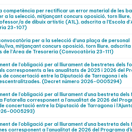
 competència per rectificar un error material de les b
 a la selecció, mitjançant concurs oposició, torn lliure,
fessor/a de dibuix artístic (A1L), adscrita a l’Escola d’A
ria 23-107)
convocatòria per a la selecció d’una plaça de personal
u/iva, mitjançant concurs oposició, torn lliure, adscrita
 de l’Àrea de Tresoreria (Convocatòria 23-111)
nt de l'obligació per al lliurament de bestretes dels fo
als corresponents a les anualitats de 2025 i 2026 del 
s de concertació entre la Diputació de Tarragona i els
s descentralitzades. (Decret número 2026-0005294)
nt de l'obligació per al lliurament d'una bestreta dels 
La Fatarella corresponent a l'anualitat de 2026 del Pro
 de concertació entre la Diputació de Tarragona i l'Ajun
 2026-0005293)
nt de l'obligació per al lliurament d'una bestreta dels 
rnes corresponent a l'anualitat de 2026 del Programa d'i