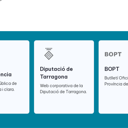
Diputació de
BOPT
ència
Tarragona
Butlletí Ofic
ública de
Província d
Web corporativa de la
 i clara.
Diputació de Tarragona.