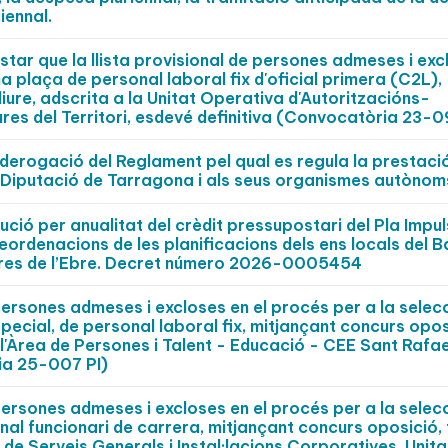
iennal.
star que la llista provisional de persones admeses i exc
na plaça de personal laboral fix d'oficial primera (C2L),
liure, adscrita a la Unitat Operativa d'Autoritzacións-
ures del Territori, esdevé definitiva (Convocatòria 23-0
a derogació del Reglament pel qual es regula la prestaci
la Diputació de Tarragona i als seus organismes autònom
ució per anualitat del crèdit pressupostari del Pla Impu
eordenacions de les planificacions dels ens locals del B
rres de l’Ebre. Decret número 2026-0005454
persones admeses i excloses en el procés per a la selecc
ecial, de personal laboral fix, mitjançant concurs opos
 l'Àrea de Persones i Talent - Educació - CEE Sant Rafae
ia 25-007 PI)
persones admeses i excloses en el procés per a la selec
nal funcionari de carrera, mitjançant concurs oposició, 
 de Serveis Generals i Instal·lacions Corporatives, Unita