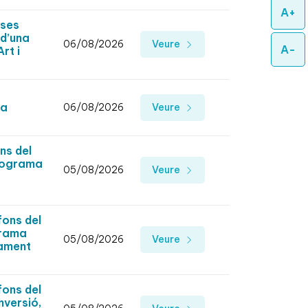
A+
ases
 d’una
06/08/2026
Veure
A-
rt i
 a
06/08/2026
Veure
ns del
Programa
05/08/2026
Veure
fons del
grama
05/08/2026
Veure
tament
fons del
nversió,