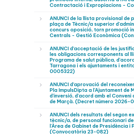
Contractació i Expropiacions - C
ANUNCI de la llista provisional de 
plaça de Tècnic/a superior d'admin
concurs oposició, torn promoció in
Centrals - Gestió Econòmica (Con
ANUNCI d’acceptació de les justifi
les obligacions corresponents al ll
Programa de salut pública, d'acord
Tarragona i els ajuntaments i enti
0005322)
ANUNCI d’aprovació del reconeixeme
Pla ImpulsDipta a l'Ajuntament de
d'inversió, d'acord amb el Conveni
de Marçà. (Decret número 2026-
ANUNCI dels resultats del segon exe
tècnic/a, de personal funcionari de
l'Àrea de Gabinet de Presidència i P
(Convocatòria 23-082)