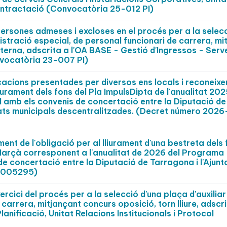
ontractació (Convocatòria 25-012 PI)
persones admeses i excloses en el procés per a la selec
istració especial, de personal funcionari de carrera, mi
terna, adscrita a l'OA BASE - Gestió d'Ingressos - Serv
vocatòria 23-007 PI)
cacions presentades per diversos ens locals i reconeix
iurament dels fons del Pla ImpulsDipta de l'anualitat 202
 amb els convenis de concertació entre la Diputació de
tats municipals descentralitzades. (Decret número 2026
nt de l'obligació per al lliurament d'una bestreta dels 
 Marçà corresponent a l'anualitat de 2026 del Programa
 de concertació entre la Diputació de Tarragona i l'Ajun
0005295)
rcici del procés per a la selecció d'una plaça d'auxiliar
 carrera, mitjançant concurs oposició, torn lliure, adscr
lanificació, Unitat Relacions Institucionals i Protocol