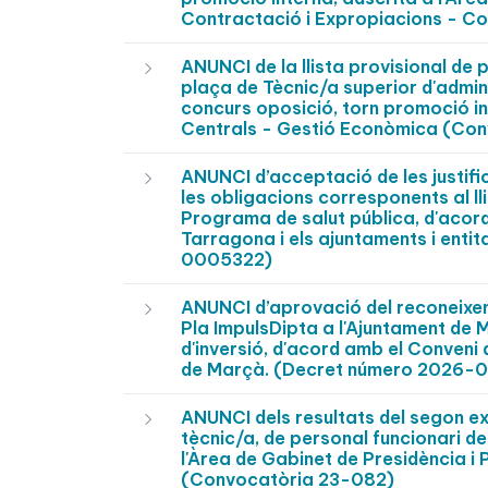
Contractació i Expropiacions - C
ANUNCI de la llista provisional de 
plaça de Tècnic/a superior d'admin
concurs oposició, torn promoció in
Centrals - Gestió Econòmica (Con
ANUNCI d’acceptació de les justifi
les obligacions corresponents al ll
Programa de salut pública, d'acord
Tarragona i els ajuntaments i enti
0005322)
ANUNCI d’aprovació del reconeixeme
Pla ImpulsDipta a l'Ajuntament de
d'inversió, d'acord amb el Conveni
de Marçà. (Decret número 2026-
ANUNCI dels resultats del segon exe
tècnic/a, de personal funcionari de
l'Àrea de Gabinet de Presidència i P
(Convocatòria 23-082)