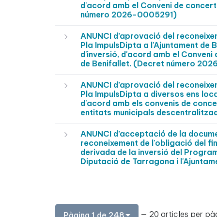
d'acord amb el Conveni de concerta
número 2026-0005291)
ANUNCI d’aprovació del reconeixeme
Pla ImpulsDipta a l'Ajuntament de 
d'inversió, d'acord amb el Conveni
de Benifallet. (Decret número 2
ANUNCI d’aprovació del reconeixeme
Pla ImpulsDipta a diversos ens loc
d'acord amb els convenis de concer
entitats municipals descentralit
ANUNCI d’acceptació de la document
reconeixement de l'obligació del f
derivada de la inversió del Program
Diputació de Tarragona i l'Ajunt
— 20 articles per pà
Pàgina 1 de 248