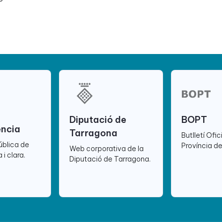
Diputació de
BOPT
ència
Tarragona
Butlletí Ofic
ública de
Província d
Web corporativa de la
 i clara.
Diputació de Tarragona.