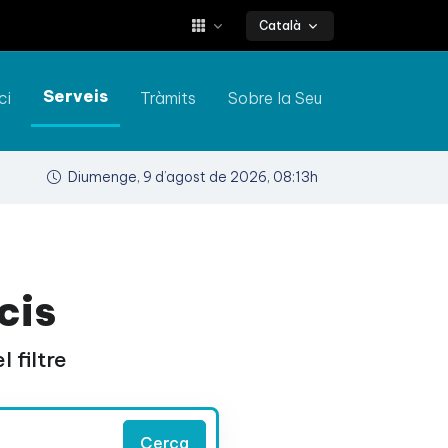
Català
Serveis
ci
Tràmits
Sobre la Seu
Diumenge, 9 d’agost de 2026, 08:13h
cis
 filtre
Cerca