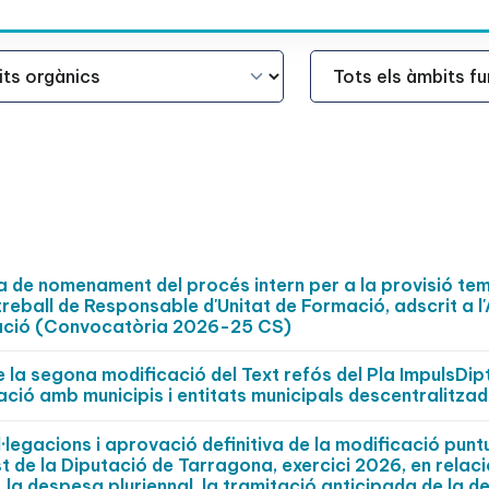
Àmbit Funcional
ta de nomenament del procés intern per a la provisió te
 treball de Responsable d'Unitat de Formació, adscrit a l
rmació (Convocatòria 2026-25 CS)
 la segona modificació del Text refós del Pla ImpulsDip
ció amb municipis i entitats municipals descentralitza
·legacions i aprovació definitiva de la modificació punt
t de la Diputació de Tarragona, exercici 2026, en relac
, la despesa pluriennal, la tramitació anticipada de la d