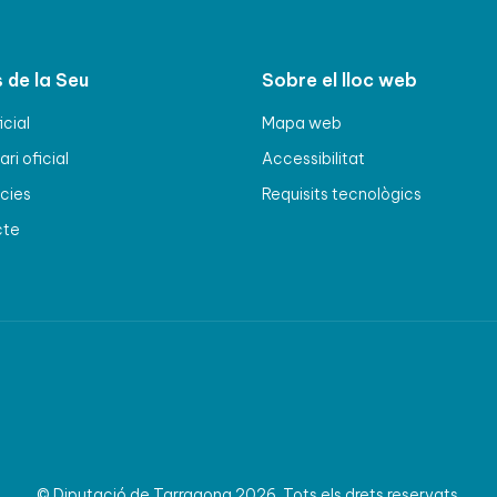
 de la Seu
Sobre el lloc web
icial
Mapa web
ri oficial
Accessibilitat
cies
Requisits tecnològics
cte
© Diputació de Tarragona 2026. Tots els drets reservats.