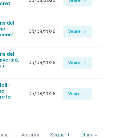
05/08/2026
Veure
ecret
ns del
ama
05/08/2026
Veure
tament
ns del
nversió,
05/08/2026
Veure
 i
ll i
sa
05/08/2026
Veure
re la
imer
Anterior
Següent
Últim →