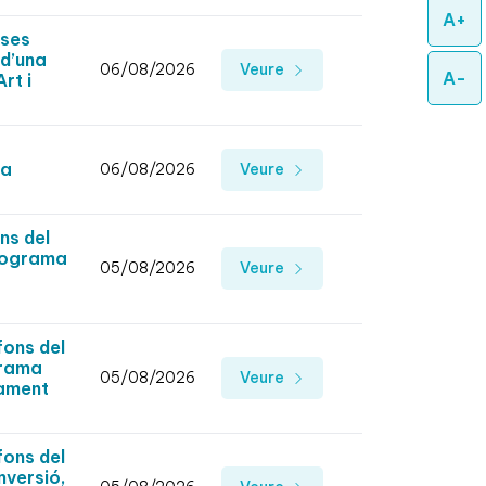
A+
ases
 d’una
06/08/2026
Veure
A-
rt i
 a
06/08/2026
Veure
ns del
Programa
05/08/2026
Veure
fons del
grama
05/08/2026
Veure
tament
fons del
nversió,