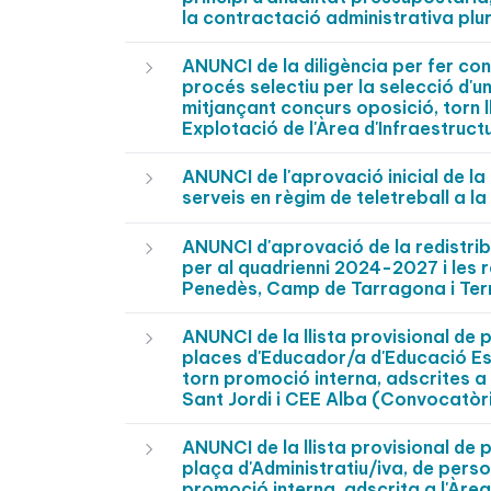
la contractació administrativa plur
ANUNCI de la diligència per fer con
procés selectiu per la selecció d'u
mitjançant concurs oposició, torn l
Explotació de l'Àrea d'Infraestruct
ANUNCI de l'aprovació inicial de l
serveis en règim de teletreball a 
ANUNCI d'aprovació de la redistrib
per al quadrienni 2024-2027 i les r
Penedès, Camp de Tarragona i Te
ANUNCI de la llista provisional de 
places d'Educador/a d'Educació Esp
torn promoció interna, adscrites a
Sant Jordi i CEE Alba (Convocatòr
ANUNCI de la llista provisional de 
plaça d'Administratiu/iva, de perso
promoció interna, adscrita a l'Àrea