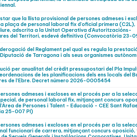
iennal.
star que la llista provisional de persones admeses i exc
na plaça de personal laboral fix d'oficial primera (C2L),
liure, adscrita a la Unitat Operativa d'Autoritzacións-
ures del Territori, esdevé definitiva (Convocatòria 23-0
a derogació del Reglament pel qual es regula la prestaci
la Diputació de Tarragona i als seus organismes autònom
ució per anualitat del crèdit pressupostari del Pla Impu
eordenacions de les planificacions dels ens locals del B
rres de l’Ebre. Decret número 2026-0005454
persones admeses i excloses en el procés per a la selecc
ecial, de personal laboral fix, mitjançant concurs opos
 l'Àrea de Persones i Talent - Educació - CEE Sant Rafae
ia 25-007 PI)
persones admeses i excloses en el procés per a la selec
nal funcionari de carrera, mitjançant concurs oposició, 
 de Serveis Generals i Instal·lacions Corporatives, Unita