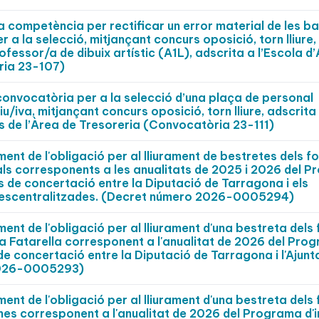
 competència per rectificar un error material de les b
 a la selecció, mitjançant concurs oposició, torn lliure,
fessor/a de dibuix artístic (A1L), adscrita a l’Escola d’A
ria 23-107)
convocatòria per a la selecció d’una plaça de personal
u/iva, mitjançant concurs oposició, torn lliure, adscrita
 de l’Àrea de Tresoreria (Convocatòria 23-111)
nt de l'obligació per al lliurament de bestretes dels fo
als corresponents a les anualitats de 2025 i 2026 del 
s de concertació entre la Diputació de Tarragona i els
s descentralitzades. (Decret número 2026-0005294)
nt de l'obligació per al lliurament d'una bestreta dels 
La Fatarella corresponent a l'anualitat de 2026 del Pro
 de concertació entre la Diputació de Tarragona i l'Ajun
 2026-0005293)
nt de l'obligació per al lliurament d'una bestreta dels 
rnes corresponent a l'anualitat de 2026 del Programa d'i