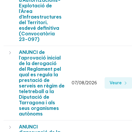
d'Autoritzacións-
Explotació de
l'Àrea
d'Infraestructures
del Territori,
esdevé definitiva
(Convocatòria
23-097)
ANUNCI de
l'aprovació inicial
de la derogació
del Reglament pel
qual es regula la
prestació de
07/08/2026
Veure
serveis en règim de
teletreball a la
Diputació de
Tarragona i als
seus organismes
autònoms
ANUNCI