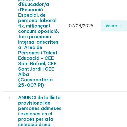
d'Educador/a
d'Educació
Especial, de
personal laboral
fix, mitjançant
07/08/2026
Veure
concurs oposició,
torn promoció
interna, adscrites
a l'Àrea de
Persones i Talent -
Educació - CEE
Sant Rafael, CEE
Sant Jordi i CEE
Alba
(Convocatòria
25-007 PI)
ANUNCI de la llista
provisional de
persones admeses
i excloses en el
procés per a la
selecció d'una