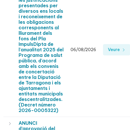
les justificacions
presentades per
diversos ens locals
i reconeixement de
les obligacions
corresponents al
lliurament dels
fons del Pla
ImpulsDipta de
l'anualitat 2025 del
06/08/2026
Veure
Programa de salut
pública, d'acord
amb els convenis
de concertació
entre la Diputació
de Tarragona i els
ajuntaments i
entitats municipals
descentralitzades.
(Decret número
2026-0005322)
ANUNCI
d’aprovació del