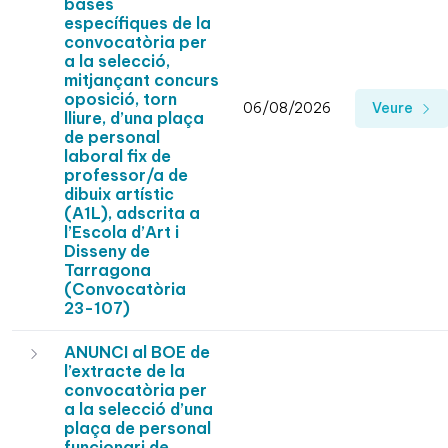
bases
específiques de la
convocatòria per
a la selecció,
mitjançant concurs
oposició, torn
06/08/2026
Veure
lliure, d’una plaça
de personal
laboral fix de
professor/a de
dibuix artístic
(A1L), adscrita a
l’Escola d’Art i
Disseny de
Tarragona
(Convocatòria
23-107)
ANUNCI al BOE de
l’extracte de la
convocatòria per
a la selecció d’una
plaça de personal
funcionari de