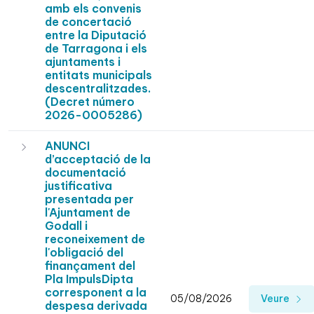
amb els convenis
de concertació
entre la Diputació
de Tarragona i els
ajuntaments i
entitats municipals
descentralitzades.
(Decret número
2026-0005286)
ANUNCI
d’acceptació de la
documentació
justificativa
presentada per
l'Ajuntament de
Godall i
reconeixement de
l'obligació del
finançament del
Pla ImpulsDipta
corresponent a la
05/08/2026
Veure
despesa derivada