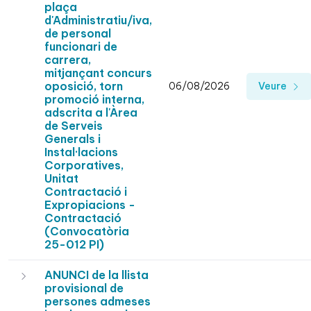
plaça
d'Administratiu/iva,
de personal
funcionari de
carrera,
mitjançant concurs
oposició, torn
06/08/2026
Veure
promoció interna,
adscrita a l'Àrea
de Serveis
Generals i
Instal·lacions
Corporatives,
Unitat
Contractació i
Expropiacions -
Contractació
(Convocatòria
25-012 PI)
ANUNCI de la llista
provisional de
persones admeses