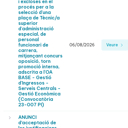
i excloses en el
procés per a la
selecció d'una
plaça de Tècnic/a
superior
d'administració
especial, de
personal
funcionari de
06/08/2026
Veure
carrera,
mitjançant concurs
oposició, torn
promoció interna,
adscrita a l'OA
BASE - Gestió
d'Ingressos -
Serveis Centrals -
Gestió Econòmica
(Convocatòria
23-007 PI)
ANUNCI
d’acceptació de