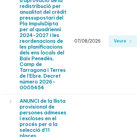
d'aprovació de la
redistribució per
anualitat del crèdit
pressupostari del
Pla ImpulsDipta
per al quadrienni
2024-2027 i les
reordenacions de
07/08/2026
Veure
les planificacions
dels ens locals del
Baix Penedès,
Camp de
Tarragona i Terres
de l’Ebre. Decret
número 2026-
0005454
ANUNCI de la llista
provisional de
persones admeses
i excloses en el
procés per a la
selecció d'11
places