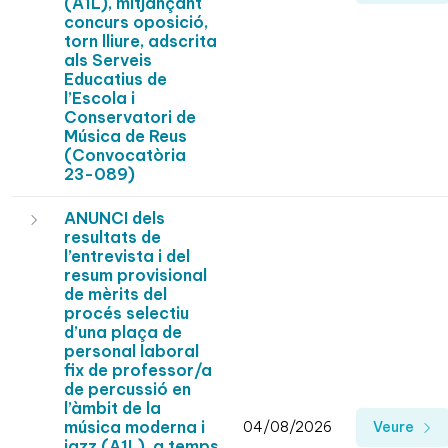
(A1L), mitjançant
concurs oposició,
torn lliure, adscrita
als Serveis
Educatius de
l’Escola i
Conservatori de
Música de Reus
(Convocatòria
23-089)
ANUNCI dels
resultats de
l’entrevista i del
resum provisional
de mèrits del
procés selectiu
d’una plaça de
personal laboral
fix de professor/a
de percussió en
l’àmbit de la
música moderna i
04/08/2026
Veure
jazz (A1L), a temps