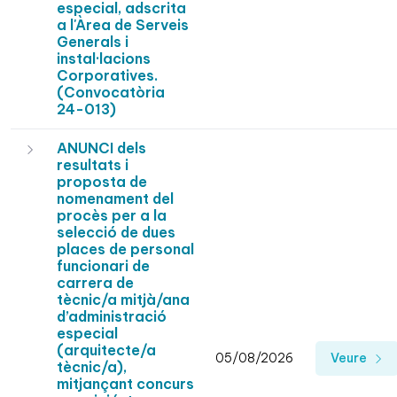
especial, adscrita
a l'Àrea de Serveis
Generals i
instal·lacions
Corporatives.
(Convocatòria
24-013)
ANUNCI dels
resultats i
proposta de
nomenament del
procès per a la
selecció de dues
places de personal
funcionari de
carrera de
tècnic/a mitjà/ana
d’administració
especial
(arquitecte/a
05/08/2026
Veure
tècnic/a),
mitjançant concurs