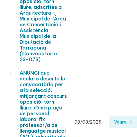
oposició, torn
lliure, adscrites a
Arquitectura
Municipal de l’Àrea
de Concertació i
Assistència
Municipal de la
Diputació de
Tarragona
(Convocatòria
23-073)
ANUNCI que
declara deserta la
convocatòria per
a la selecció,
mitjançant concurs
oposició, torn
lliure, d’una plaça
de personal
laboral fix
05/08/2026
Veure
professor/a de
llenguatge musical
(A1L), adscrita als