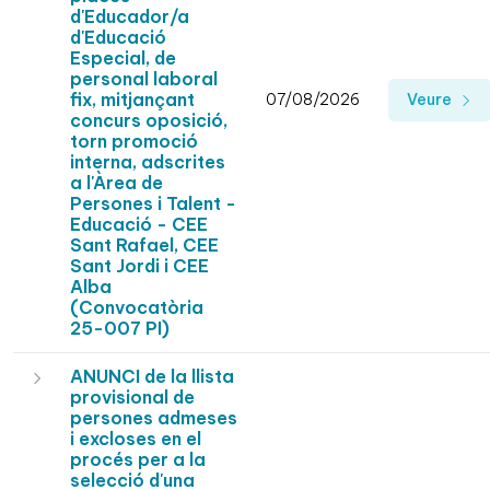
d'Educador/a
d'Educació
Especial, de
personal laboral
fix, mitjançant
07/08/2026
Veure
concurs oposició,
torn promoció
interna, adscrites
a l'Àrea de
Persones i Talent -
Educació - CEE
Sant Rafael, CEE
Sant Jordi i CEE
Alba
(Convocatòria
25-007 PI)
ANUNCI de la llista
provisional de
persones admeses
i excloses en el
procés per a la
selecció d'una