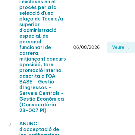
i excloses en el
procés per a la
selecció d'una
plaça de Tècnic/a
superior
d'administració
especial, de
personal
funcionari de
06/08/2026
Veure
carrera,
mitjançant concurs
oposició, torn
promoció interna,
adscrita a l'OA
BASE - Gestió
d'Ingressos -
Serveis Centrals -
Gestió Econòmica
(Convocatòria
23-007 PI)
ANUNCI
d’acceptació de