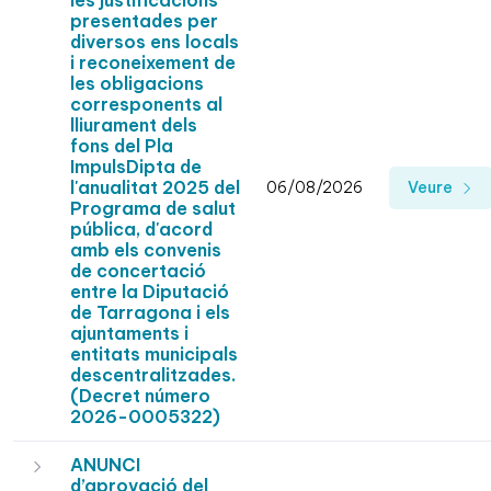
les justificacions
presentades per
diversos ens locals
i reconeixement de
les obligacions
corresponents al
lliurament dels
fons del Pla
ImpulsDipta de
l'anualitat 2025 del
06/08/2026
Veure
Programa de salut
pública, d'acord
amb els convenis
de concertació
entre la Diputació
de Tarragona i els
ajuntaments i
entitats municipals
descentralitzades.
(Decret número
2026-0005322)
ANUNCI
d’aprovació del