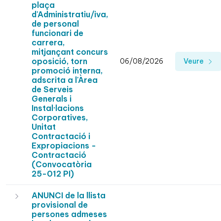
plaça
d'Administratiu/iva,
de personal
funcionari de
carrera,
mitjançant concurs
oposició, torn
06/08/2026
Veure
promoció interna,
adscrita a l'Àrea
de Serveis
Generals i
Instal·lacions
Corporatives,
Unitat
Contractació i
Expropiacions -
Contractació
(Convocatòria
25-012 PI)
ANUNCI de la llista
provisional de
persones admeses