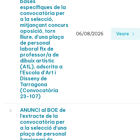
bases
específiques de la
convocatòria per
a la selecció,
mitjançant concurs
oposició, torn
06/08/2026
Veure
lliure, d’una plaça
de personal
laboral fix de
professor/a de
dibuix artístic
(A1L), adscrita a
l’Escola d’Art i
Disseny de
Tarragona
(Convocatòria
23-107)
ANUNCI al BOE de
l’extracte de la
convocatòria per
a la selecció d’una
plaça de personal
funcionari de