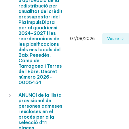
d'aprovació de la
redistribució per
anualitat del crèdit
pressupostari del
Pla ImpulsDipta
per al quadrienni
2024-2027 i les
reordenacions de
07/08/2026
Veure
les planificacions
dels ens locals del
Baix Penedès,
Camp de
Tarragona i Terres
de l’Ebre. Decret
número 2026-
0005454
ANUNCI de la llista
provisional de
persones admeses
i excloses en el
procés per a la
selecció d'11
places