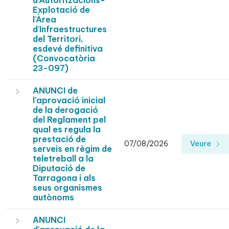
d'Autoritzacións-
Explotació de
l'Àrea
d'Infraestructures
del Territori,
esdevé definitiva
(Convocatòria
23-097)
ANUNCI de
l'aprovació inicial
de la derogació
del Reglament pel
qual es regula la
prestació de
07/08/2026
Veure
serveis en règim de
teletreball a la
Diputació de
Tarragona i als
seus organismes
autònoms
ANUNCI