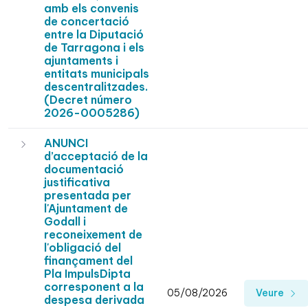
amb els convenis
de concertació
entre la Diputació
de Tarragona i els
ajuntaments i
entitats municipals
descentralitzades.
(Decret número
2026-0005286)
ANUNCI
d’acceptació de la
documentació
justificativa
presentada per
l'Ajuntament de
Godall i
reconeixement de
l'obligació del
finançament del
Pla ImpulsDipta
corresponent a la
05/08/2026
Veure
despesa derivada