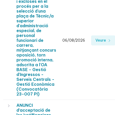
i excloses en el
procés per a la
selecció d'una
plaça de Tècnic/a
superior
d'administració
especial, de
personal
funcionari de
06/08/2026
Veure
carrera,
mitjançant concurs
oposició, torn
promoció interna,
adscrita a l'OA
BASE - Gestió
d'Ingressos -
Serveis Centrals -
Gestió Econòmica
(Convocatòria
23-007 PI)
ANUNCI
d’acceptació de