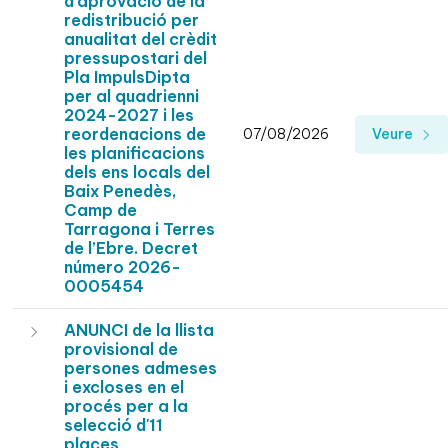
d'aprovació de la
redistribució per
anualitat del crèdit
pressupostari del
Pla ImpulsDipta
per al quadrienni
2024-2027 i les
reordenacions de
07/08/2026
Veure
les planificacions
dels ens locals del
Baix Penedès,
Camp de
Tarragona i Terres
de l’Ebre. Decret
número 2026-
0005454
ANUNCI de la llista
provisional de
persones admeses
i excloses en el
procés per a la
selecció d'11
places