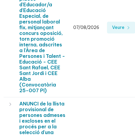
d'Educador/a
d'Educació
Especial, de
personal laboral
fix, mitjançant
07/08/2026
Veure
concurs oposició,
torn promoció
interna, adscrites
a l'Àrea de
Persones i Talent -
Educació - CEE
Sant Rafael, CEE
Sant Jordi i CEE
Alba
(Convocatòria
25-007 PI)
ANUNCI de la llista
provisional de
persones admeses
i excloses en el
procés per a la
selecció d'una