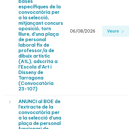
bases
específiques de la
convocatòria per
a la selecció,
mitjançant concurs
oposició, torn
06/08/2026
Veure
lliure, d’una plaça
de personal
laboral fix de
professor/a de
dibuix artístic
(A1L), adscrita a
l’Escola d’Art i
Disseny de
Tarragona
(Convocatòria
23-107)
ANUNCI al BOE de
l’extracte de la
convocatòria per
a la selecció d’una
plaça de personal
funcionari de