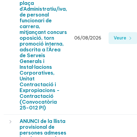
plaça
d'Administratiu/iva,
de personal
funcionari de
carrera,
mitjançant concurs
oposició, torn
06/08/2026
Veure
promoció interna,
adscrita a l'Àrea
de Serveis
Generals i
Instal·lacions
Corporatives,
Unitat
Contractació i
Expropiacions -
Contractació
(Convocatòria
25-012 PI)
ANUNCI de la llista
provisional de
persones admeses