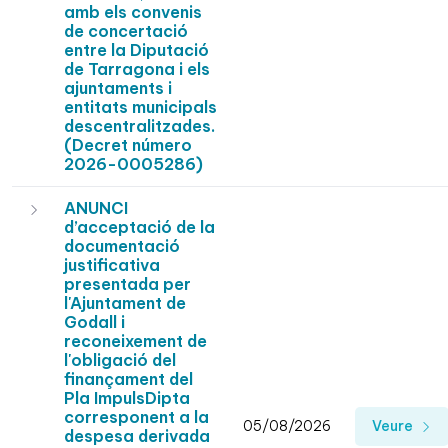
amb els convenis
de concertació
entre la Diputació
de Tarragona i els
ajuntaments i
entitats municipals
descentralitzades.
(Decret número
2026-0005286)
ANUNCI
d’acceptació de la
documentació
justificativa
presentada per
l'Ajuntament de
Godall i
reconeixement de
l'obligació del
finançament del
Pla ImpulsDipta
corresponent a la
05/08/2026
Veure
despesa derivada