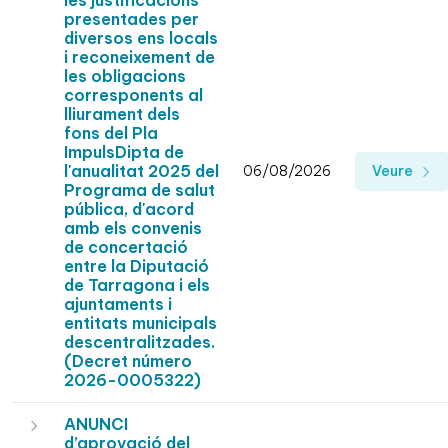
les justificacions
presentades per
diversos ens locals
i reconeixement de
les obligacions
corresponents al
lliurament dels
fons del Pla
ImpulsDipta de
l'anualitat 2025 del
06/08/2026
Veure
Programa de salut
pública, d'acord
amb els convenis
de concertació
entre la Diputació
de Tarragona i els
ajuntaments i
entitats municipals
descentralitzades.
(Decret número
2026-0005322)
ANUNCI
d’aprovació del