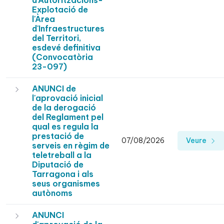
d'Autoritzacións-
Explotació de
l'Àrea
d'Infraestructures
del Territori,
esdevé definitiva
(Convocatòria
23-097)
ANUNCI de
l'aprovació inicial
de la derogació
del Reglament pel
qual es regula la
prestació de
07/08/2026
Veure
serveis en règim de
teletreball a la
Diputació de
Tarragona i als
seus organismes
autònoms
ANUNCI