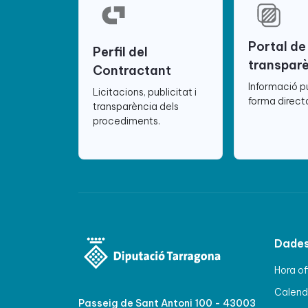
Portal de
Perfil del
transpar
Contractant
Informació p
Licitacions, publicitat i
forma directa
transparència dels
procediments.
Dades
Hora of
Calenda
Passeig de Sant Antoni 100 - 43003