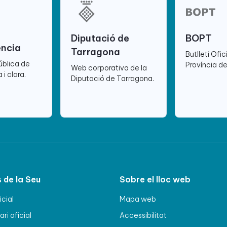
Diputació de
BOPT
ència
Tarragona
Butlletí Ofic
ública de
Província d
Web corporativa de la
 i clara.
Diputació de Tarragona.
 de la Seu
Sobre el lloc web
icial
Mapa web
ri oficial
Accessibilitat