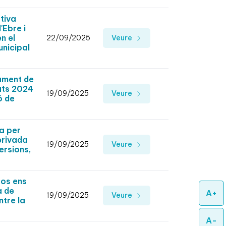
tiva
'Ebre i
n el
22/09/2025
Veure
unicipal
ament de
tats 2024
19/09/2025
Veure
ó de
a per
erivada
19/09/2025
Veure
ersions,
sos ens
a de
A+
19/09/2025
Veure
ntre la
A-