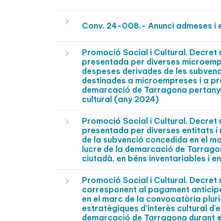
Conv. 24-008.- Anunci admeses i e
Promoció Social i Cultural. Decre
presentada per diverses microempre
despeses derivades de les subvenc
destinades a microempreses i a pr
demarcació de Tarragona pertanyent
cultural (any 2024)
Promoció Social i Cultural. Decre
presentada per diverses entitats i
de la subvenció concedida en el ma
lucre de la demarcació de Tarragon
ciutadà, en béns inventariables i 
Promoció Social i Cultural. Decre
corresponent al pagament anticipa
en el marc de la convocatòria pluri
estratègiques d’interès cultural d'e
demarcació de Tarragona durant e