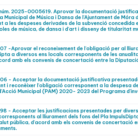
t núm. 2025-0005619. Aprovar la documentació justifica
a Municipal de Música i Dansa de l'Ajuntament de Móra d
nt a les despeses derivades de la subvenció concedida e
es de música, de dansa i d'art i disseny de titularitat m
-Aprovar el reconeixement de l'obligació per al lliur
Dipta a diversos ens locals corresponents de les anuali
acord amb els convenis de concertació entre la Diputaci
 - Acceptar la documentació justificativa presentad
ant i reconèixer l'obligació corresponent a la despesa d
 d'Acció Municipal (PAM) 2020- 2023 del Programa d'inv
 - Acceptar les justificacions presentades per diver
 corresponents al lliurament dels fons del Pla ImpulsDipt
alut pública, d'acord amb els convenis de concertació e
aments.