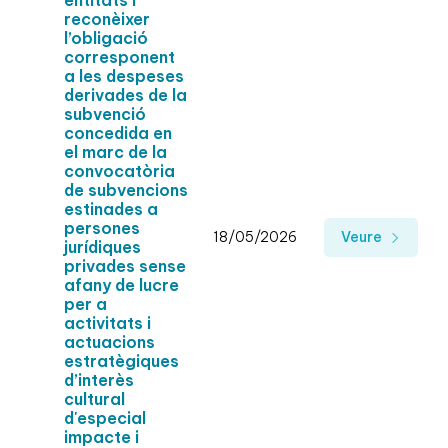
entitats i
reconèixer
l’obligació
corresponent
a les despeses
derivades de la
subvenció
concedida en
el marc de la
convocatòria
de subvencions
estinades a
persones
18/05/2026
Veure
jurídiques
privades sense
afany de lucre
per a
activitats i
actuacions
estratègiques
d’interès
cultural
d'especial
impacte i