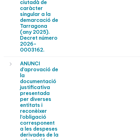
ciutadà de
caràcter
singular a la
demarcació de
Tarragona
(any 2025).
Decret número
2026-
0003162.
ANUNCI
d’aprovació de
la
documentació
justificativa
presentada
per diverses
entitats i
reconèixer
l’obligació
corresponent
a les despeses
derivades de la