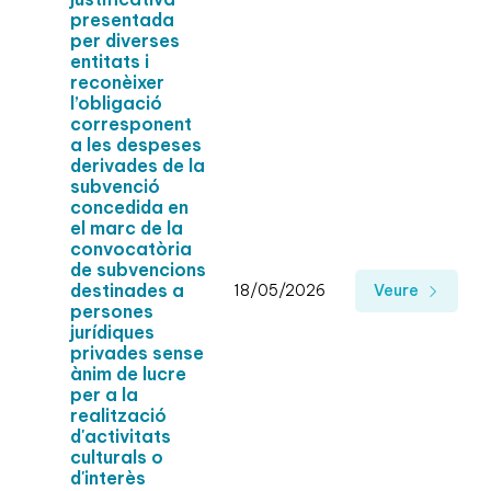
presentada
per diverses
entitats i
reconèixer
l’obligació
corresponent
a les despeses
derivades de la
subvenció
concedida en
el marc de la
convocatòria
de subvencions
destinades a
18/05/2026
Veure
persones
jurídiques
privades sense
ànim de lucre
per a la
realització
d'activitats
culturals o
d'interès