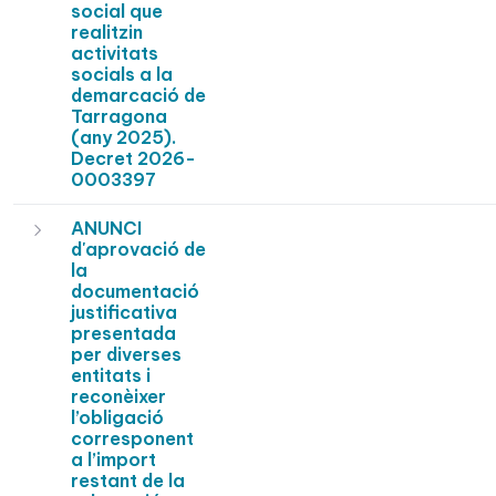
social que
realitzin
activitats
socials a la
demarcació de
Tarragona
(any 2025).
Decret 2026-
0003397
ANUNCI
d'aprovació de
la
documentació
justificativa
presentada
per diverses
entitats i
reconèixer
l’obligació
corresponent
a l’import
restant de la