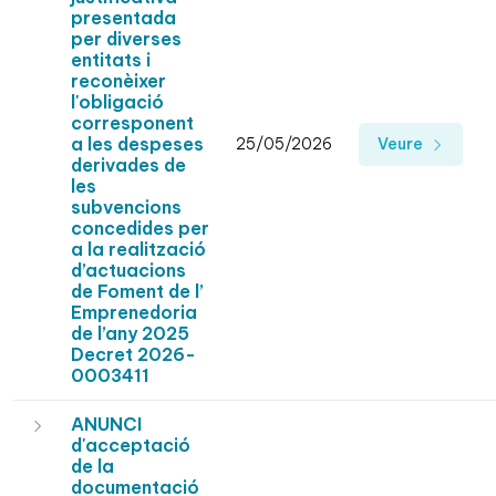
presentada
per diverses
entitats i
reconèixer
l'obligació
corresponent
a les despeses
25/05/2026
Veure
derivades de
les
subvencions
concedides per
a la realització
d’actuacions
de Foment de l’
Emprenedoria
de l’any 2025
Decret 2026-
0003411
ANUNCI
d'acceptació
de la
documentació