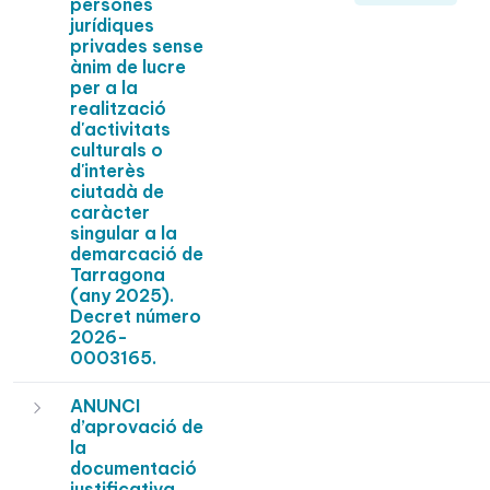
persones
jurídiques
privades sense
ànim de lucre
per a la
realització
d'activitats
culturals o
d'interès
ciutadà de
caràcter
singular a la
demarcació de
Tarragona
(any 2025).
Decret número
2026-
0003165.
ANUNCI
d’aprovació de
la
documentació
justificativa