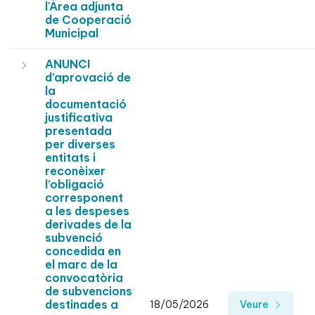
l'Àrea adjunta
de Cooperació
Municipal
ANUNCI
d’aprovació de
la
documentació
justificativa
presentada
per diverses
entitats i
reconèixer
l’obligació
corresponent
a les despeses
derivades de la
subvenció
concedida en
el marc de la
convocatòria
de subvencions
destinades a
18/05/2026
Veure