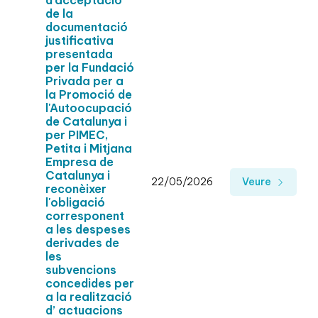
d'acceptació
de la
documentació
justificativa
presentada
per la Fundació
Privada per a
la Promoció de
l'Autoocupació
de Catalunya i
per PIMEC,
Petita i Mitjana
Empresa de
Catalunya i
22/05/2026
Veure
reconèixer
l'obligació
corresponent
a les despeses
derivades de
les
subvencions
concedides per
a la realització
d’ actuacions