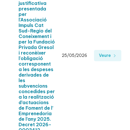
justificativa
presentada
per
l'Associació
Impuls Cat
Sud-Regio del
Coneixement i
per la Fundació
Privada Gresol
i reconèixer
25/05/2026
Veure
l'obligació
corresponent
a les despeses
derivades de
les
subvencions
concedides per
a la realització
d’actuacions
de Foment de l’
Emprenedoria
de l’any 2025.
Decret 2026-