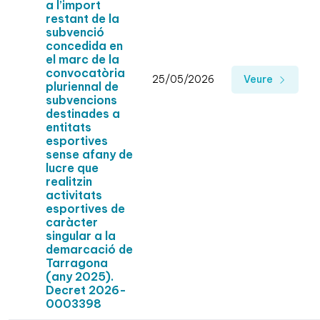
a l’import
restant de la
subvenció
concedida en
el marc de la
convocatòria
25/05/2026
Veure
pluriennal de
subvencions
destinades a
entitats
esportives
sense afany de
lucre que
realitzin
activitats
esportives de
caràcter
singular a la
demarcació de
Tarragona
(any 2025).
Decret 2026-
0003398