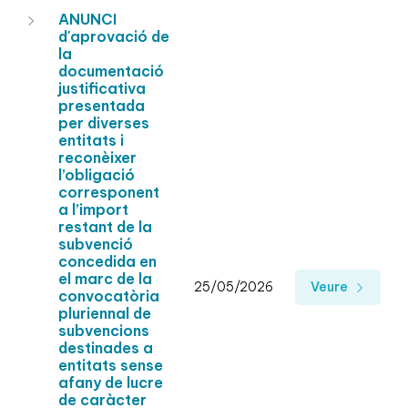
ANUNCI
d'aprovació de
la
documentació
justificativa
presentada
per diverses
entitats i
reconèixer
l’obligació
corresponent
a l’import
restant de la
subvenció
concedida en
el marc de la
25/05/2026
Veure
convocatòria
pluriennal de
subvencions
destinades a
entitats sense
afany de lucre
de caràcter