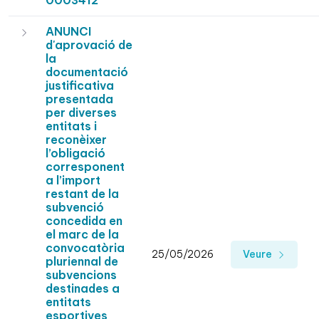
0003412
ANUNCI
d'aprovació de
la
documentació
justificativa
presentada
per diverses
entitats i
reconèixer
l’obligació
corresponent
a l’import
restant de la
subvenció
concedida en
el marc de la
convocatòria
25/05/2026
Veure
pluriennal de
subvencions
destinades a
entitats
esportives