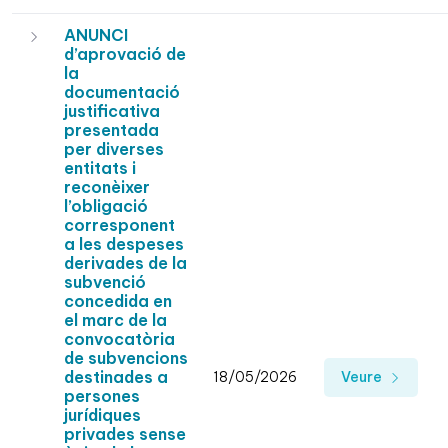
ANUNCI
d’aprovació de
la
documentació
justificativa
presentada
per diverses
entitats i
reconèixer
l’obligació
corresponent
a les despeses
derivades de la
subvenció
concedida en
el marc de la
convocatòria
de subvencions
destinades a
18/05/2026
Veure
persones
jurídiques
privades sense