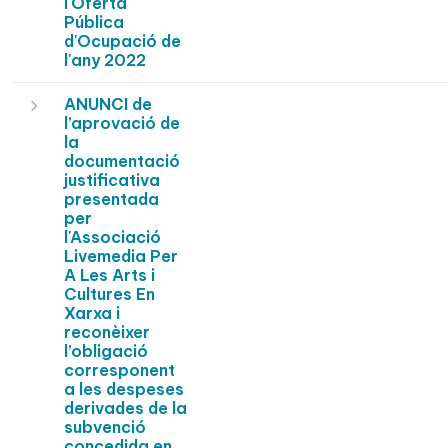
l'Oferta
Pública
d'Ocupació de
l'any 2022
ANUNCI de
l’aprovació de
la
documentació
justificativa
presentada
per
l'Associació
Livemedia Per
A Les Arts i
Cultures En
Xarxa i
reconèixer
l’obligació
corresponent
a les despeses
derivades de la
subvenció
concedida en