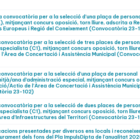
a convocatòria per a la selecció d’una plaça de person
L), mitjançant concurs oposició, torn lliure, adscrita a Re
s Europeus i Regió del Coneixement (Convocatòria 23-
convocatòria per a la selecció de tres places de person
specialista (C1), mitjançant concurs oposició, torn lliure
e l’Àrea de Concertació i Assistència Municipal (Convoc
convocatòria per a la selecció d’una plaça de personal
mitjà/ana d’administració especial, mitjançant concurs o
ació/Actio de l’Àrea de Concertació i Assistència Municip
tòria 23-102)
convocatòria per a la selecció de dues places de perso
specialista (C1), mitjançant concurs oposició, torn lliure
Àrea d’Infraestructures del Territori (Convocatòria 23-
cacions presentades per diversos ens locals i reconeix
iurament dels fons del Pla ImpulsDipta de l'anualitat 202