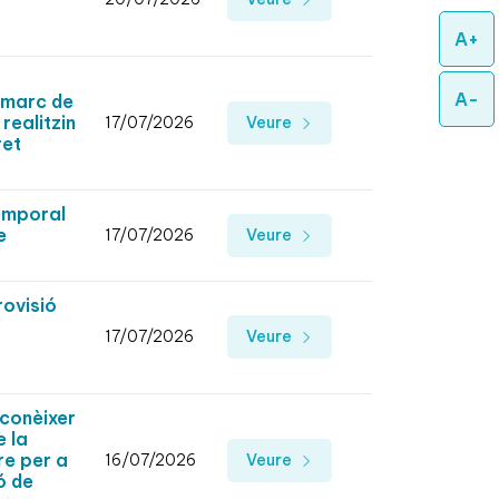
A+
A-
l marc de
realitzin
17/07/2026
Veure
ret
temporal
e
17/07/2026
Veure
rovisió
17/07/2026
Veure
econèixer
e la
re per a
16/07/2026
Veure
ó de