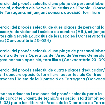
rcici del procés selectiu d’una plaça de personal labora
cial, adscrita als Serveis Educatius de l’Escola i Cons
de Tarragona, mitjançant concurs oposició, torn lliure
rcici del procés selectiu de dues places de personal la
essor/a de violoncel i música de cambra (A1L), mitjança
rites als Serveis Educatius de les Escoles i Conservatori
ona (Convocatòria 23-084)
rcici del procés selectiu d’una plaça de personal labora
crita a Serveis Operatius de l’Àrea de Serveis Generals 
nçant concurs oposició, torn lliure (Convocatòria 23-09
ercici del procés selectiu de quatre places d’educador
nt concurs oposició, torn lliure, adscrites als Centres
ersones i Talent de la Diputació de Tarragona (Convoca
ersones admeses i excloses del procés selectiu per a la
, de caràcter urgent, de tècnic/a especialista d'àmbit e
-33) per a les diferents Àrees de la Diputació de Tarr