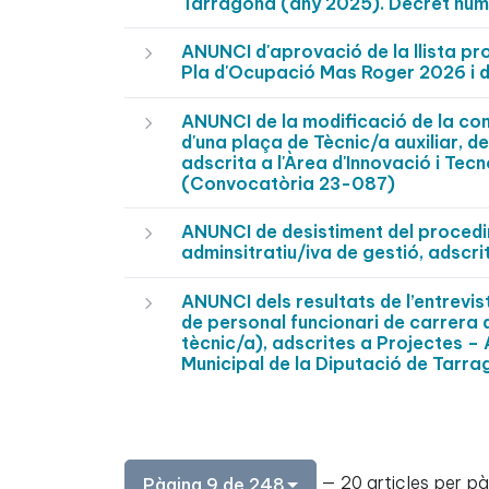
Tarragona (any 2025). Decret n
ANUNCI d'aprovació de la llista pr
Pla d'Ocupació Mas Roger 2026 i d
ANUNCI de la modificació de la com
d'una plaça de Tècnic/a auxiliar, de
adscrita a l'Àrea d'Innovació i Tecn
(Convocatòria 23-087)
ANUNCI de desistiment del procedime
adminsitratiu/iva de gestió, adscr
ANUNCI dels resultats de l’entrevis
de personal funcionari de carrera 
tècnic/a), adscrites a Projectes –
Municipal de la Diputació de Tar
— 20 articles per p
Pàgina 9 de 248