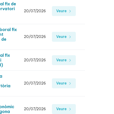
l fix de
ervatori
20/07/2026
Veure
boral fix
nt
20/07/2026
Veure
s de
l fix
i
20/07/2026
Veure
3)
/a
20/07/2026
Veure
tòria
conòmic
20/07/2026
Veure
agona