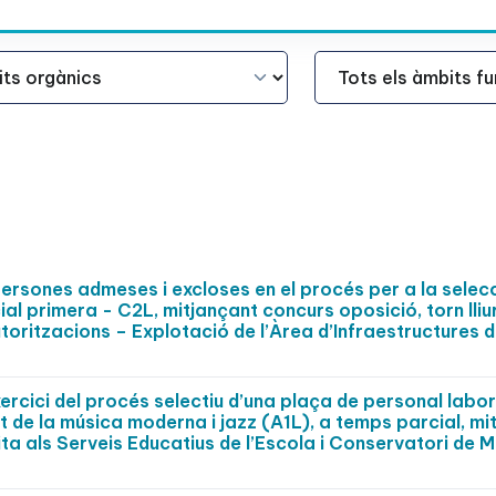
Àmbit Funcional
persones admeses i excloses en el procés per a la selec
ial primera - C2L, mitjançant concurs oposició, torn lliu
toritzacions – Explotació de l’Àrea d’Infraestructures d
rcici del procés selectiu d’una plaça de personal labora
t de la música moderna i jazz (A1L), a temps parcial, mi
rita als Serveis Educatius de l’Escola i Conservatori de 