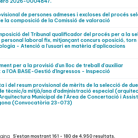
úmero 2026-0004847.
ovisional de persones admeses i excloses del procés sel
e la composició de la Comissió de valoració
posició del Tribunal qualificador del procés per a la se
 personal laboral fix, mitjançant concurs oposició, torn l
ologia - Atenció a l'usuari en matèria d'aplicacions
nt per a la provisió d'un lloc de treball d'auxiliar
it a l'OA BASE-Gestió d'Ingressos - Inspecció
ta i del resum provisional de mèrits de la selecció de du
de tècnic/a mitjà/ana d’administració especial (arquite
 Arquitectura Municipal de l’Àrea de Concertació i Assis
ragona (Convocatòria 23-073)
àgina
S'estan mostrant 161 - 180 de 4.950 resultats.