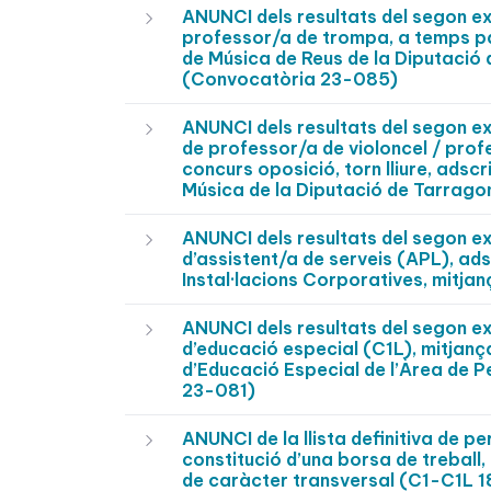
ANUNCI dels resultats del segon exe
professor/a de trompa, a temps par
de Música de Reus de la Diputació 
(Convocatòria 23-085)
ANUNCI dels resultats del segon exe
de professor/a de violoncel / prof
concurs oposició, torn lliure, adsc
Música de la Diputació de Tarrag
ANUNCI dels resultats del segon exe
d’assistent/a de serveis (APL), ads
Instal·lacions Corporatives, mitja
ANUNCI dels resultats del segon ex
d’educació especial (C1L), mitjança
d’Educació Especial de l’Àrea de P
23-081)
ANUNCI de la llista definitiva de p
constitució d’una borsa de treball
de caràcter transversal (C1-C1L 18