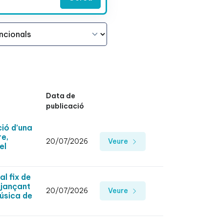
Data de
publicació
ció d’una
re,
20/07/2026
Veure
el
l fix de
tjançant
20/07/2026
Veure
Música de