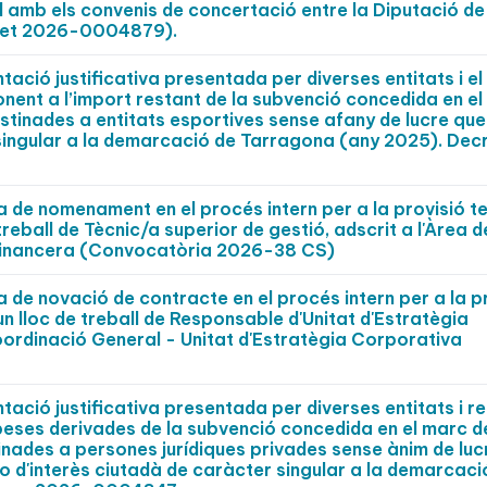
 amb els convenis de concertació entre la Diputació de
cret 2026-0004879).
ció justificativa presentada per diverses entitats i el
nent a l’import restant de la subvenció concedida en e
tinades a entitats esportives sense afany de lucre que 
 singular a la demarcació de Tarragona (any 2025). Dec
ta de nomenament en el procés intern per a la provisió 
treball de Tècnic/a superior de gestió, adscrit a l'Àrea d
ó Financera (Convocatòria 2026-38 CS)
a de novació de contracte en el procés intern per a la p
n lloc de treball de Responsable d'Unitat d'Estratègia
oordinació General - Unitat d'Estratègia Corporativa
ció justificativa presentada per diverses entitats i r
peses derivades de la subvenció concedida en el marc d
nades a persones jurídiques privades sense ànim de luc
ls o d'interès ciutadà de caràcter singular a la demarcaci