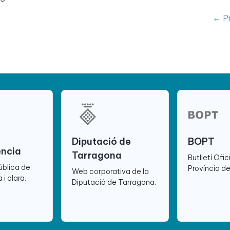
← Pr
Diputació de
BOPT
ència
Tarragona
Butlletí Ofic
ública de
Província d
Web corporativa de la
 i clara.
Diputació de Tarragona.