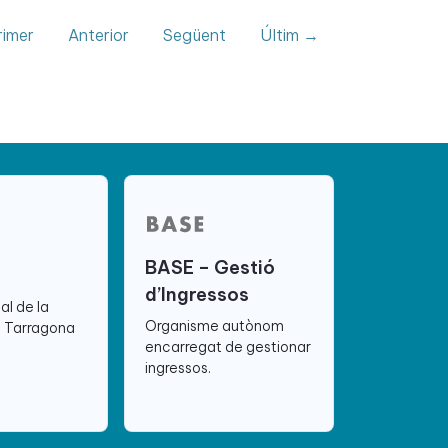
imer
Anterior
Següent
Últim →
BASE – Gestió
d’Ingressos
ial de la
Organisme autònom
e Tarragona
encarregat de gestionar
ingressos.