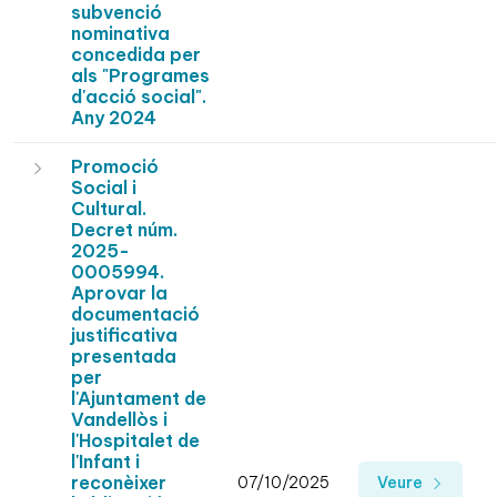
subvenció
nominativa
concedida per
als "Programes
d'acció social".
Any 2024
Promoció
Social i
Cultural.
Decret núm.
2025-
0005994.
Aprovar la
documentació
justificativa
presentada
per
l'Ajuntament de
Vandellòs i
l'Hospitalet de
l'Infant i
reconèixer
07/10/2025
Veure