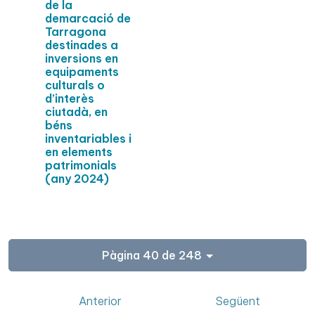
de la
demarcació de
Tarragona
destinades a
inversions en
equipaments
culturals o
d’interès
ciutadà, en
béns
inventariables i
en elements
patrimonials
(any 2024)
Pàgina 40 de 248
Anterior
Següent