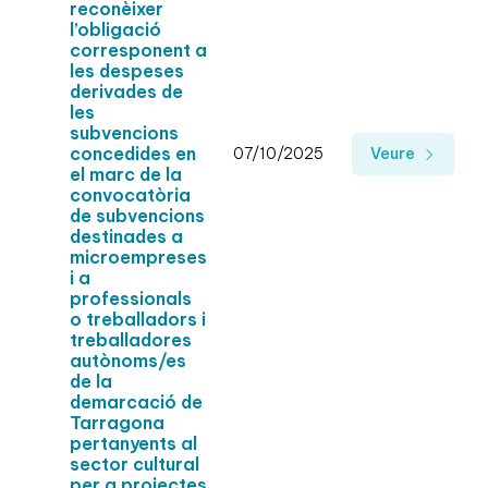
reconèixer
l’obligació
corresponent a
les despeses
derivades de
les
subvencions
concedides en
07/10/2025
Veure
el marc de la
convocatòria
de subvencions
destinades a
microempreses
i a
professionals
o treballadors i
treballadores
autònoms/es
de la
demarcació de
Tarragona
pertanyents al
sector cultural
per a projectes