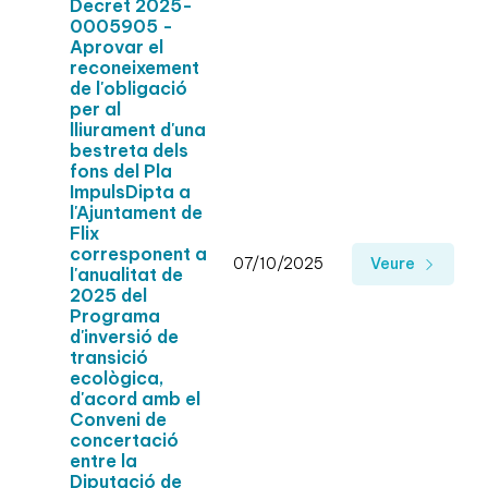
Decret 2025-
0005905 -
Aprovar el
reconeixement
de l'obligació
per al
lliurament d'una
bestreta dels
fons del Pla
ImpulsDipta a
l'Ajuntament de
Flix
corresponent a
07/10/2025
Veure
l'anualitat de
2025 del
Programa
d'inversió de
transició
ecològica,
d'acord amb el
Conveni de
concertació
entre la
Diputació de