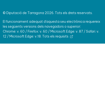
© Diputació de Tarragona 2026. Tots els drets reservats.
El funcionament adequat d'aquesta seu electrònica requereix
les següents versions dels navegadors o superior:
Chrome: v. 60 / Firefox: v. 60 / Microsoft Edge: v. 87 / Safari: v.
12 / Microsoft Edge: v.18.
Tots els requisits