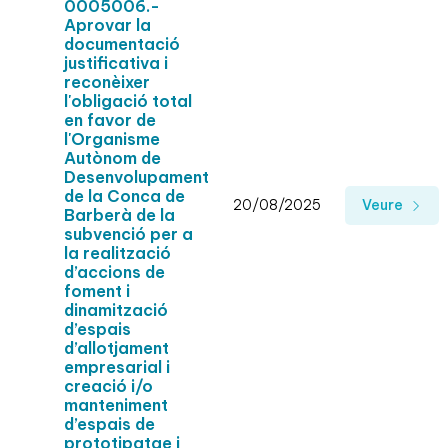
0005006.-
Aprovar la
documentació
justificativa i
reconèixer
l'obligació total
en favor de
l'Organisme
Autònom de
Desenvolupament
de la Conca de
20/08/2025
Veure
Barberà de la
subvenció per a
la realització
d’accions de
foment i
dinamització
d’espais
d’allotjament
empresarial i
creació i/o
manteniment
d’espais de
prototipatge i