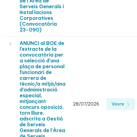
de l’Àrea de
Serveis Generals i
Instal·lacions
Corporatives
(Convocatòria
23-090)
ANUNCI al BOE de
l’extracte de la
convocatòria per
a selecció d’una
plaça de personal
funcionari de
carrera de
tècnic/a mitjà/ana
d’administració
especial,
mitjançant
28/07/2026
Veure
concurs oposició,
torn lliure,
adscrita a Gestió
de Serveis
Generals de l’Àrea
de Serveis