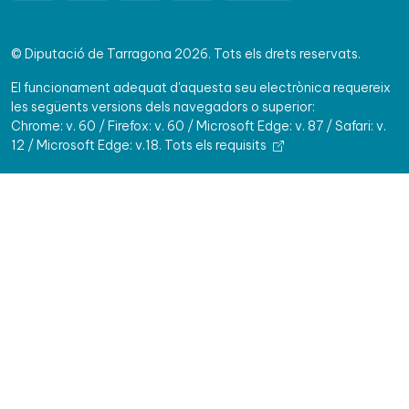
© Diputació de Tarragona 2026. Tots els drets reservats.
El funcionament adequat d'aquesta seu electrònica requereix
les següents versions dels navegadors o superior:
Chrome: v. 60 / Firefox: v. 60 / Microsoft Edge: v. 87 / Safari: v.
12 / Microsoft Edge: v.18.
Tots els requisits