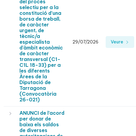
del procés
selectiu per a la
constitució d’una
borsa de treball,
de caràcter
urgent, de
tècnic/a
especialista
29/07/2026
Veure
d'àmbit econòmic
de caràcter
transversal (C1-
C1L 18-33) per a
les diferents
Àrees de la
Diputació de
Tarragona
(Convocatòria
26-021)
ANUNCI de l’acord
per donar de
baixa els saldos
de diverses