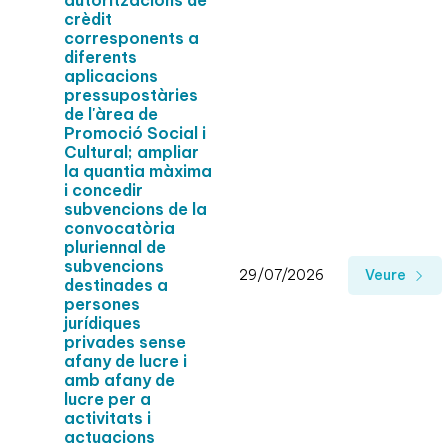
autoritzacions de
crèdit
corresponents a
diferents
aplicacions
pressupostàries
de l'àrea de
Promoció Social i
Cultural; ampliar
la quantia màxima
i concedir
subvencions de la
convocatòria
pluriennal de
subvencions
29/07/2026
Veure
destinades a
persones
jurídiques
privades sense
afany de lucre i
amb afany de
lucre per a
activitats i
actuacions