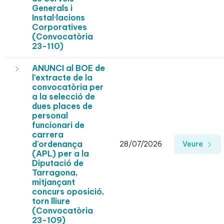
Generals i
Instal·lacions
Corporatives
(Convocatòria
23-110)
ANUNCI al BOE de
l’extracte de la
convocatòria per
a la selecció de
dues places de
personal
funcionari de
carrera
d'ordenança
28/07/2026
Veure
(APL) per a la
Diputació de
Tarragona,
mitjançant
concurs oposició,
torn lliure
(Convocatòria
23-109)